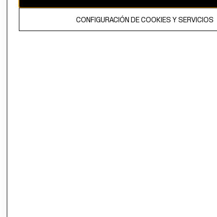
El contenido de esta página web está protegido por copyright y es
CONFIGURACIÓN DE COOKIES Y SERVICIOS
propiedad de H&M Hennes & Mauritz AB.