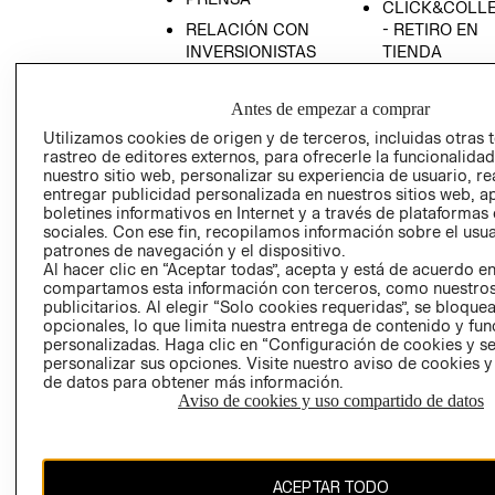
CLICK&COLL
RELACIÓN CON
- RETIRO EN
INVERSIONISTAS
TIENDA
POLÍTICA
TÉRMINOS Y
EMPRESARIAL
CONDICIONE
Antes de empezar a comprar
AVISO DE
Utilizamos cookies de origen y de terceros, incluidas otras 
rastreo de editores externos, para ofrecerle la funcionalid
PRIVACIDAD
nuestro sitio web, personalizar su experiencia de usuario, rea
GIFT CARD
entregar publicidad personalizada en nuestros sitios web, a
boletines informativos en Internet y a través de plataformas
AVISO DE
sociales. Con ese fin, recopilamos información sobre el usua
COOKIES
patrones de navegación y el dispositivo.
Al hacer clic en “Aceptar todas”, acepta y está de acuerdo e
compartamos esta información con terceros, como nuestros
publicitarios. Al elegir “Solo cookies requeridas”, se bloque
opcionales, lo que limita nuestra entrega de contenido y fu
personalizadas. Haga clic en “Configuración de cookies y se
personalizar sus opciones. Visite nuestro aviso de cookies 
de datos para obtener más información.
Uruguay ($U)
Aviso de cookies y uso compartido de datos
CAMBIAR REGIÓN
ACEPTAR TODO