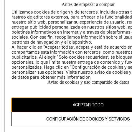
NUESTRAS
Antes de empezar a comprar
SOCIAL
TIENDAS
Utilizamos cookies de origen y de terceros, incluidas otras 
PRENSA
CLICK&COLL
rastreo de editores externos, para ofrecerle la funcionalid
RELACIÓN CON
- RETIRO EN
nuestro sitio web, personalizar su experiencia de usuario, rea
entregar publicidad personalizada en nuestros sitios web, a
INVERSIONISTAS
TIENDA
boletines informativos en Internet y a través de plataformas
POLÍTICA
TÉRMINOS Y
sociales. Con ese fin, recopilamos información sobre el usua
EMPRESARIAL
CONDICIONE
patrones de navegación y el dispositivo.
Al hacer clic en “Aceptar todas”, acepta y está de acuerdo e
AVISO DE
compartamos esta información con terceros, como nuestros
PRIVACIDAD
publicitarios. Al elegir “Solo cookies requeridas”, se bloque
opcionales, lo que limita nuestra entrega de contenido y fu
GIFT CARD
personalizadas. Haga clic en “Configuración de cookies y se
AVISO DE
personalizar sus opciones. Visite nuestro aviso de cookies 
de datos para obtener más información.
COOKIES
Aviso de cookies y uso compartido de datos
ACEPTAR TODO
Uruguay ($U)
CONFIGURACIÓN DE COOKIES Y SERVICIOS
CAMBIAR REGIÓN