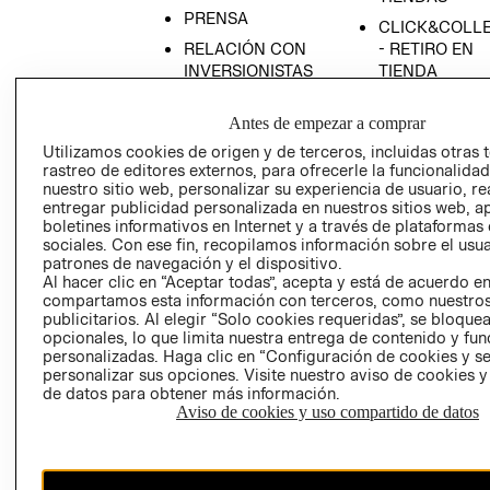
PRENSA
CLICK&COLL
RELACIÓN CON
- RETIRO EN
INVERSIONISTAS
TIENDA
POLÍTICA
TÉRMINOS Y
Antes de empezar a comprar
EMPRESARIAL
CONDICIONE
Utilizamos cookies de origen y de terceros, incluidas otras 
AVISO DE
rastreo de editores externos, para ofrecerle la funcionalid
PRIVACIDAD
nuestro sitio web, personalizar su experiencia de usuario, rea
GIFT CARD
entregar publicidad personalizada en nuestros sitios web, a
boletines informativos en Internet y a través de plataformas
AVISO DE
sociales. Con ese fin, recopilamos información sobre el usua
COOKIES
patrones de navegación y el dispositivo.
Al hacer clic en “Aceptar todas”, acepta y está de acuerdo e
compartamos esta información con terceros, como nuestros
publicitarios. Al elegir “Solo cookies requeridas”, se bloque
opcionales, lo que limita nuestra entrega de contenido y fu
personalizadas. Haga clic en “Configuración de cookies y se
personalizar sus opciones. Visite nuestro aviso de cookies 
de datos para obtener más información.
Uruguay ($U)
Aviso de cookies y uso compartido de datos
CAMBIAR REGIÓN