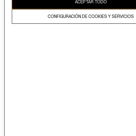
ACEPTAR TODO
CONFIGURACIÓN DE COOKIES Y SERVICIOS
El contenido de esta página web está protegido por copyright y es
propiedad de H&M Hennes & Mauritz AB.