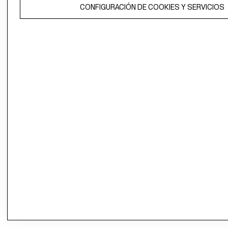
CONFIGURACIÓN DE COOKIES Y SERVICIOS
propiedad de H&M Hennes & Mauritz AB.