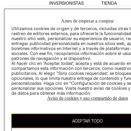
INVERSIONISTAS
TIENDA
POLÍTICA
TÉRMINOS Y
EMPRESARIAL
CONDICIONE
Antes de empezar a comprar
AVISO DE
Utilizamos cookies de origen y de terceros, incluidas otras 
PRIVACIDAD
rastreo de editores externos, para ofrecerle la funcionalid
nuestro sitio web, personalizar su experiencia de usuario, rea
GIFT CARD
entregar publicidad personalizada en nuestros sitios web, a
AVISO DE
boletines informativos en Internet y a través de plataformas
sociales. Con ese fin, recopilamos información sobre el usua
COOKIES
patrones de navegación y el dispositivo.
Al hacer clic en “Aceptar todas”, acepta y está de acuerdo e
compartamos esta información con terceros, como nuestros
publicitarios. Al elegir “Solo cookies requeridas”, se bloque
opcionales, lo que limita nuestra entrega de contenido y fu
personalizadas. Haga clic en “Configuración de cookies y se
personalizar sus opciones. Visite nuestro aviso de cookies 
de datos para obtener más información.
Uruguay ($U)
Aviso de cookies y uso compartido de datos
CAMBIAR REGIÓN
ACEPTAR TODO
El contenido de esta página web está protegido por copyright y es