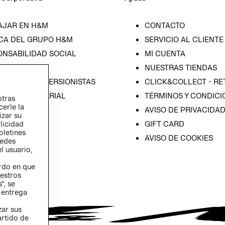
AJAR EN H&M
CONTACTO
CA DEL GRUPO H&M
SERVICIO AL CLIENTE
ONSABILIDAD SOCIAL
MI CUENTA
SA
NUESTRAS TIENDAS
IÓN CON INVERSIONISTAS
CLICK&COLLECT - RE
ICA EMPRESARIAL
TÉRMINOS Y CONDICI
otras
cerle la
AVISO DE PRIVACIDA
izar su
GIFT CARD
blicidad
oletines
AVISO DE COOKIES
redes
l usuario,
erdo en que
estros
”, se
 entrega
zar sus
artido de