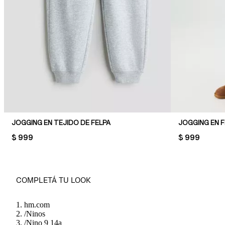
JOGGING EN TEJIDO DE FELPA
JOGGING EN 
PRICE:
$ 999
PRICE:
$ 999
COMPLETÁ TU LOOK
hm.com
/
Ninos
/
Nino 9 14a