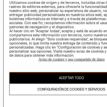
PRENSA
Utilizamos cookies de origen y de terceros, incluidas otras 
CLICK&COLL
rastreo de editores externos, para ofrecerle la funcionalid
RELACIÓN CON
- RETIRO EN
nuestro sitio web, personalizar su experiencia de usuario, rea
INVERSIONISTAS
TIENDA
entregar publicidad personalizada en nuestros sitios web, a
boletines informativos en Internet y a través de plataformas
POLÍTICA
TÉRMINOS Y
sociales. Con ese fin, recopilamos información sobre el usua
EMPRESARIAL
CONDICIONE
patrones de navegación y el dispositivo.
AVISO DE
Al hacer clic en “Aceptar todas”, acepta y está de acuerdo e
compartamos esta información con terceros, como nuestros
PRIVACIDAD
publicitarios. Al elegir “Solo cookies requeridas”, se bloque
GIFT CARD
opcionales, lo que limita nuestra entrega de contenido y fu
personalizadas. Haga clic en “Configuración de cookies y se
AVISO DE
personalizar sus opciones. Visite nuestro aviso de cookies 
COOKIES
de datos para obtener más información.
Aviso de cookies y uso compartido de datos
ACEPTAR TODO
Uruguay ($U)
CONFIGURACIÓN DE COOKIES Y SERVICIOS
CAMBIAR REGIÓN