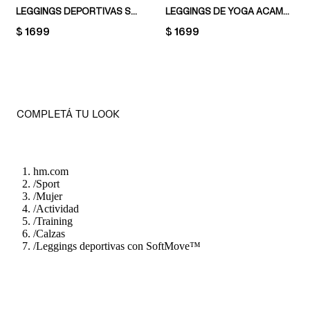
LEGGINGS DEPORTIVAS SOFTMOVE™ CON BOLSILLOS
LEGGINGS DE YOGA ACAMPANADAS CON SOFTMOVE™
PRICE:
$ 1699
PRICE:
$ 1699
COMPLETÁ TU LOOK
hm.com
/
Sport
/
Mujer
/
Actividad
/
Training
/
Calzas
/
Leggings deportivas con SoftMove™