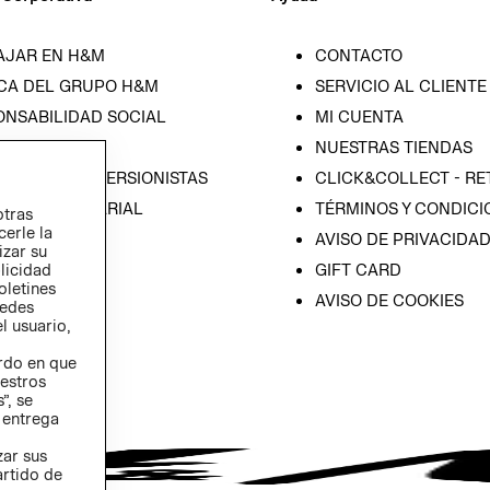
AJAR EN H&M
CONTACTO
CA DEL GRUPO H&M
SERVICIO AL CLIENTE
ONSABILIDAD SOCIAL
MI CUENTA
SA
NUESTRAS TIENDAS
IÓN CON INVERSIONISTAS
CLICK&COLLECT - RE
ICA EMPRESARIAL
TÉRMINOS Y CONDICI
otras
cerle la
AVISO DE PRIVACIDA
izar su
GIFT CARD
blicidad
oletines
AVISO DE COOKIES
redes
l usuario,
erdo en que
estros
”, se
 entrega
zar sus
artido de