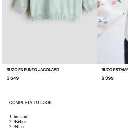
BUZO EN PUNTO JACQUARD
BUZO ESTAM
PRICE:
$ 649
PRICE:
$ 399
COMPLETÁ TU LOOK
hm.com
/
Bebes
/
Nina