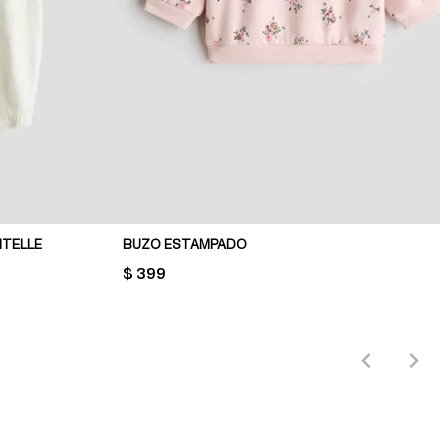
NTELLE
BUZO ESTAMPADO
PRICE:
$ 399