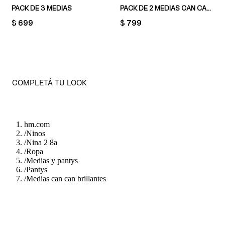
PACK DE 3 MEDIAS
PACK DE 2 MEDIAS CAN CAN EN PUNTO FINO
PRICE:
$ 699
PRICE:
$ 799
COMPLETÁ TU LOOK
hm.com
/
Ninos
/
Nina 2 8a
/
Ropa
/
Medias y pantys
/
Pantys
/
Medias can can brillantes