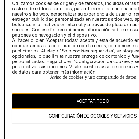
PRENSA
Utilizamos cookies de origen y de terceros, incluidas otras 
CLICK&COLL
rastreo de editores externos, para ofrecerle la funcionalid
RELACIÓN CON
- RETIRO EN
nuestro sitio web, personalizar su experiencia de usuario, rea
INVERSIONISTAS
TIENDA
entregar publicidad personalizada en nuestros sitios web, a
boletines informativos en Internet y a través de plataformas
POLÍTICA
TÉRMINOS Y
sociales. Con ese fin, recopilamos información sobre el usua
EMPRESARIAL
CONDICIONE
patrones de navegación y el dispositivo.
AVISO DE
Al hacer clic en “Aceptar todas”, acepta y está de acuerdo e
compartamos esta información con terceros, como nuestros
PRIVACIDAD
publicitarios. Al elegir “Solo cookies requeridas”, se bloque
GIFT CARD
opcionales, lo que limita nuestra entrega de contenido y fu
personalizadas. Haga clic en “Configuración de cookies y se
AVISO DE
personalizar sus opciones. Visite nuestro aviso de cookies 
COOKIES
de datos para obtener más información.
Aviso de cookies y uso compartido de datos
ACEPTAR TODO
Uruguay ($U)
CONFIGURACIÓN DE COOKIES Y SERVICIOS
CAMBIAR REGIÓN