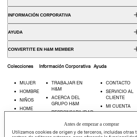
INFORMACIÓN CORPORATIVA
AYUDA
CONVERTITE EN H&M MEMBER
Colecciones
Información Corporativa
Ayuda
MUJER
TRABAJAR EN
CONTACTO
H&M
HOMBRE
SERVICIO AL
ACERCA DEL
CLIENTE
NIÑOS
GRUPO H&M
MI CUENTA
HOME
RESPONSABILIDAD
NUESTRAS
SOCIAL
TIENDAS
Antes de empezar a comprar
PRENSA
CLICK&COLL
Utilizamos cookies de origen y de terceros, incluidas otras 
RELACIÓN CON
- RETIRO EN