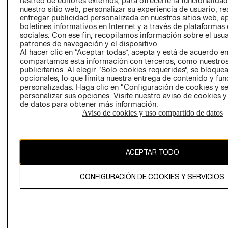
rastreo de editores externos, para ofrecerle la funcionalid
INVERSIONISTAS
TIENDA
nuestro sitio web, personalizar su experiencia de usuario, rea
entregar publicidad personalizada en nuestros sitios web, a
POLÍTICA
TÉRMINOS Y
boletines informativos en Internet y a través de plataformas
EMPRESARIAL
CONDICIONE
sociales. Con ese fin, recopilamos información sobre el usua
patrones de navegación y el dispositivo.
AVISO DE
Al hacer clic en “Aceptar todas”, acepta y está de acuerdo e
PRIVACIDAD
compartamos esta información con terceros, como nuestros
publicitarios. Al elegir “Solo cookies requeridas”, se bloque
GIFT CARD
opcionales, lo que limita nuestra entrega de contenido y fu
AVISO DE
personalizadas. Haga clic en “Configuración de cookies y se
COOKIES
personalizar sus opciones. Visite nuestro aviso de cookies 
de datos para obtener más información.
Aviso de cookies y uso compartido de datos
ACEPTAR TODO
Uruguay ($U)
CONFIGURACIÓN DE COOKIES Y SERVICIOS
CAMBIAR REGIÓN