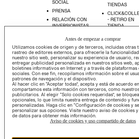
SOCIAL
TIENDAS
PRENSA
CLICK&COLL
RELACIÓN CON
- RETIRO EN
INVERSIONISTAS
TIENDA
POLÍTICA
TÉRMINOS Y
Antes de empezar a comprar
EMPRESARIAL
CONDICIONE
Utilizamos cookies de origen y de terceros, incluidas otras 
AVISO DE
rastreo de editores externos, para ofrecerle la funcionalid
PRIVACIDAD
nuestro sitio web, personalizar su experiencia de usuario, rea
entregar publicidad personalizada en nuestros sitios web, a
GIFT CARD
boletines informativos en Internet y a través de plataformas
AVISO DE
sociales. Con ese fin, recopilamos información sobre el usua
patrones de navegación y el dispositivo.
COOKIES
Al hacer clic en “Aceptar todas”, acepta y está de acuerdo e
compartamos esta información con terceros, como nuestros
publicitarios. Al elegir “Solo cookies requeridas”, se bloque
opcionales, lo que limita nuestra entrega de contenido y fu
personalizadas. Haga clic en “Configuración de cookies y se
personalizar sus opciones. Visite nuestro aviso de cookies 
de datos para obtener más información.
Aviso de cookies y uso compartido de datos
Uruguay ($U)
CAMBIAR REGIÓN