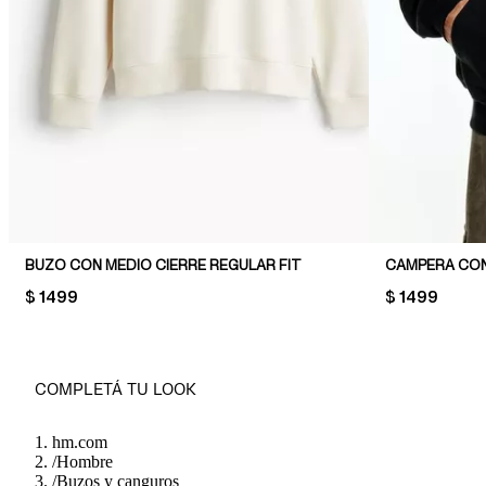
BUZO CON MEDIO CIERRE REGULAR FIT
CAMPERA CON
PRICE:
$ 1499
PRICE:
$ 1499
COMPLETÁ TU LOOK
hm.com
/
Hombre
/
Buzos y canguros