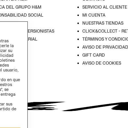
CA DEL GRUPO H&M
SERVICIO AL CLIENTE
ONSABILIDAD SOCIAL
MI CUENTA
SA
NUESTRAS TIENDAS
IÓN CON INVERSIONISTAS
CLICK&COLLECT - RE
ICA EMPRESARIAL
TÉRMINOS Y CONDICI
otras
cerle la
AVISO DE PRIVACIDA
izar su
GIFT CARD
blicidad
oletines
AVISO DE COOKIES
redes
l usuario,
erdo en que
estros
”, se
 entrega
zar sus
artido de