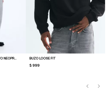
CAMPERA CON CAPUCHA EFECTO NEOPRENO LOOSE FIT
BUZO LOOSE FIT
PRICE:
$ 999