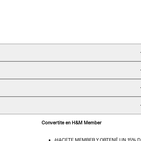
Convertite en H&M Member
¡HACETE MEMBER Y OBTENÉ UN 15% D