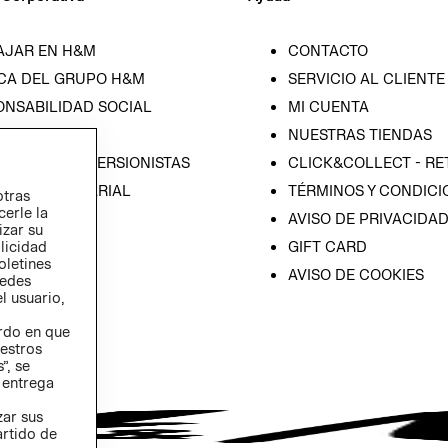
AJAR EN H&M
CONTACTO
CA DEL GRUPO H&M
SERVICIO AL CLIENTE
ONSABILIDAD SOCIAL
MI CUENTA
SA
NUESTRAS TIENDAS
IÓN CON INVERSIONISTAS
CLICK&COLLECT - RE
ICA EMPRESARIAL
TÉRMINOS Y CONDICI
otras
cerle la
AVISO DE PRIVACIDA
izar su
GIFT CARD
blicidad
oletines
AVISO DE COOKIES
redes
l usuario,
erdo en que
estros
”, se
 entrega
zar sus
artido de