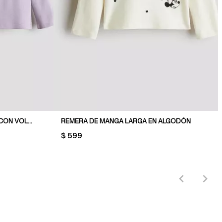
PACK DE 2 REMERAS DE PUNTO CON VOLADOS
REMERA DE MANGA LARGA EN ALGODÓN
PRICE:
$ 599