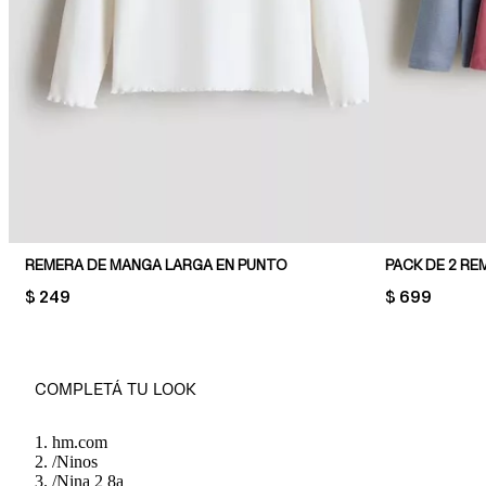
REMERA DE MANGA LARGA EN PUNTO
PRICE:
$ 249
PRICE:
$ 699
COMPLETÁ TU LOOK
hm.com
/
Ninos
/
Nina 2 8a