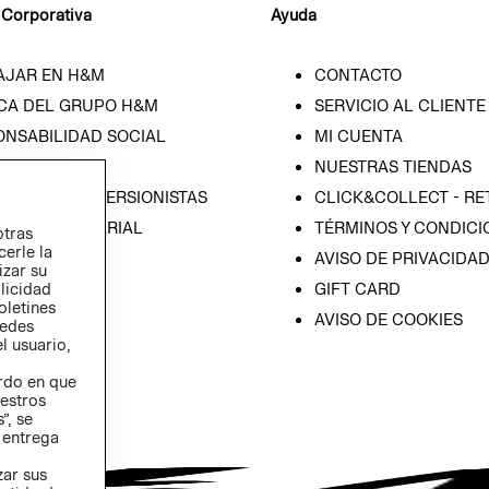
 Corporativa
Ayuda
AJAR EN H&M
CONTACTO
CA DEL GRUPO H&M
SERVICIO AL CLIENTE
ONSABILIDAD SOCIAL
MI CUENTA
SA
NUESTRAS TIENDAS
IÓN CON INVERSIONISTAS
CLICK&COLLECT - RE
ICA EMPRESARIAL
TÉRMINOS Y CONDICI
otras
cerle la
AVISO DE PRIVACIDA
izar su
blicidad
GIFT CARD
oletines
AVISO DE COOKIES
redes
l usuario,
erdo en que
estros
”, se
 entrega
zar sus