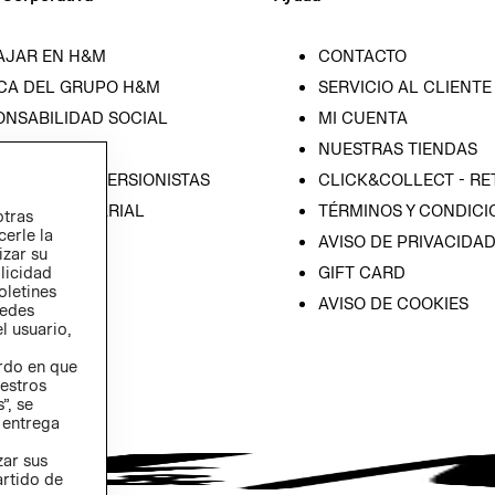
AJAR EN H&M
CONTACTO
CA DEL GRUPO H&M
SERVICIO AL CLIENTE
ONSABILIDAD SOCIAL
MI CUENTA
SA
NUESTRAS TIENDAS
IÓN CON INVERSIONISTAS
CLICK&COLLECT - RE
ICA EMPRESARIAL
TÉRMINOS Y CONDICI
otras
cerle la
AVISO DE PRIVACIDA
izar su
GIFT CARD
blicidad
oletines
AVISO DE COOKIES
redes
l usuario,
erdo en que
estros
”, se
 entrega
zar sus
artido de