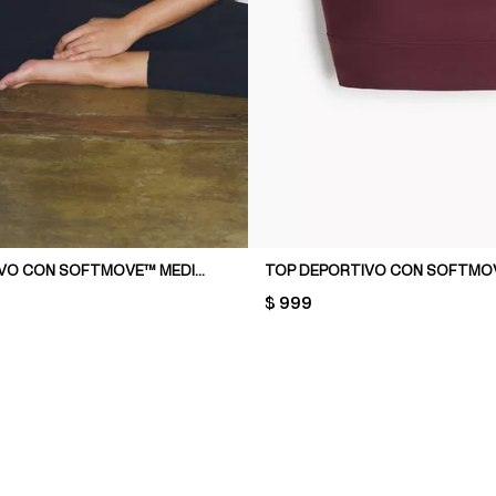
TOP DEPORTIVO CON SOFTMOVE™ MEDIUM SUPPORT
PRICE:
$ 999