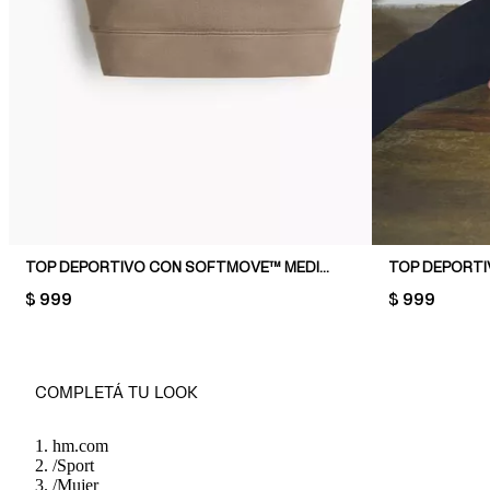
TOP DEPORTIVO CON SOFTMOVE™ MEDIUM SUPPORT
PRICE:
$ 999
PRICE:
$ 999
COMPLETÁ TU LOOK
hm.com
/
Sport
/
Mujer