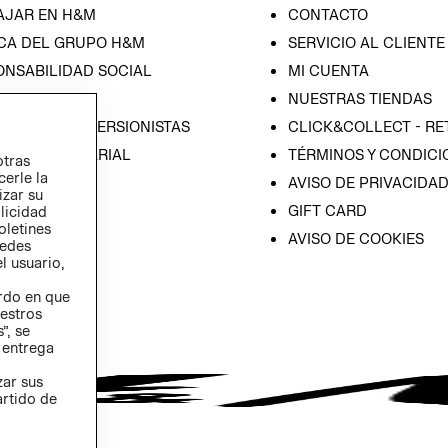
AJAR EN H&M
CONTACTO
CA DEL GRUPO H&M
SERVICIO AL CLIENTE
ONSABILIDAD SOCIAL
MI CUENTA
SA
NUESTRAS TIENDAS
IÓN CON INVERSIONISTAS
CLICK&COLLECT - RE
ICA EMPRESARIAL
TÉRMINOS Y CONDICI
otras
cerle la
AVISO DE PRIVACIDA
izar su
GIFT CARD
blicidad
oletines
AVISO DE COOKIES
redes
l usuario,
erdo en que
estros
”, se
 entrega
zar sus
artido de