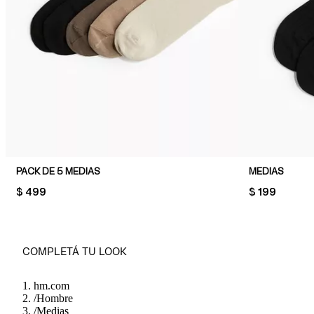
PACK DE 5 MEDIAS
MEDIAS
PRICE:
$ 499
PRICE:
$ 199
COMPLETÁ TU LOOK
hm.com
/
Hombre
/
Medias