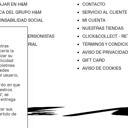
AJAR EN H&M
CONTACTO
CA DEL GRUPO H&M
SERVICIO AL CLIENTE
ONSABILIDAD SOCIAL
MI CUENTA
SA
NUESTRAS TIENDAS
IÓN CON INVERSIONISTAS
CLICK&COLLECT - RE
ICA EMPRESARIAL
TÉRMINOS Y CONDICI
otras
cerle la
AVISO DE PRIVACIDA
izar su
GIFT CARD
blicidad
oletines
AVISO DE COOKIES
redes
l usuario,
erdo en que
estros
”, se
 entrega
zar sus
artido de