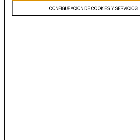
El contenido de esta página web está protegido por copyright y es
CONFIGURACIÓN DE COOKIES Y SERVICIOS
propiedad de H&M Hennes & Mauritz AB.