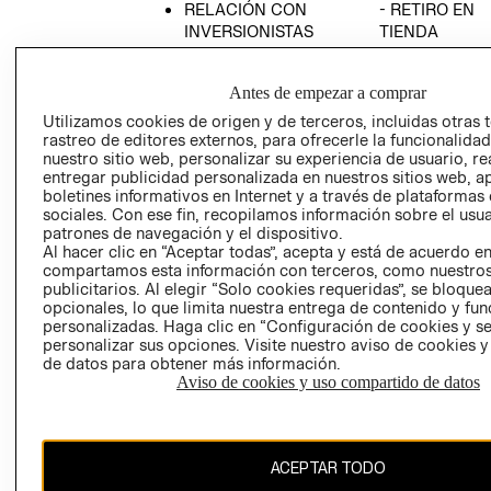
RELACIÓN CON
- RETIRO EN
INVERSIONISTAS
TIENDA
POLÍTICA
TÉRMINOS Y
EMPRESARIAL
CONDICIONE
Antes de empezar a comprar
AVISO DE
Utilizamos cookies de origen y de terceros, incluidas otras 
PRIVACIDAD
rastreo de editores externos, para ofrecerle la funcionalid
nuestro sitio web, personalizar su experiencia de usuario, rea
GIFT CARD
entregar publicidad personalizada en nuestros sitios web, a
boletines informativos en Internet y a través de plataformas
AVISO DE
sociales. Con ese fin, recopilamos información sobre el usua
COOKIES
patrones de navegación y el dispositivo.
Al hacer clic en “Aceptar todas”, acepta y está de acuerdo e
compartamos esta información con terceros, como nuestros
publicitarios. Al elegir “Solo cookies requeridas”, se bloque
opcionales, lo que limita nuestra entrega de contenido y fu
personalizadas. Haga clic en “Configuración de cookies y se
personalizar sus opciones. Visite nuestro aviso de cookies 
de datos para obtener más información.
Uruguay ($U)
Aviso de cookies y uso compartido de datos
CAMBIAR REGIÓN
ACEPTAR TODO