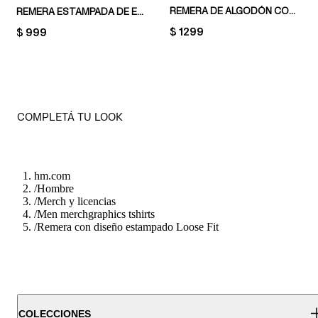
REMERA DE ALGODÓN CON ESTAMPADO REGULAR FIT
REMERA ESTAMPADA DE ESTILO VINTAGE LOOSE FIT
PRICE:
$ 1299
PRICE:
$ 999
COMPLETÁ TU LOOK
hm.com
/
Hombre
/
Merch y licencias
/
Men merchgraphics tshirts
/
Remera con diseño estampado Loose Fit
COLECCIONES