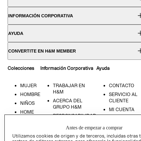
INFORMACIÓN CORPORATIVA
AYUDA
CONVERTITE EN H&M MEMBER
Colecciones
Información Corporativa
Ayuda
MUJER
TRABAJAR EN
CONTACTO
H&M
HOMBRE
SERVICIO AL
ACERCA DEL
CLIENTE
NIÑOS
GRUPO H&M
MI CUENTA
HOME
RESPONSABILIDAD
NUESTRAS
SOCIAL
TIENDAS
Antes de empezar a comprar
PRENSA
CLICK&COLL
Utilizamos cookies de origen y de terceros, incluidas otras 
RELACIÓN CON
- RETIRO EN