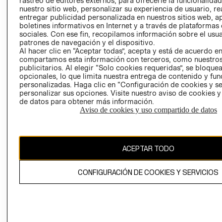
rastreo de editores externos, para ofrecerle la funcionalid
INVERSIONISTAS
TIENDA
nuestro sitio web, personalizar su experiencia de usuario, rea
entregar publicidad personalizada en nuestros sitios web, a
POLÍTICA
TÉRMINOS Y
boletines informativos en Internet y a través de plataformas
EMPRESARIAL
CONDICIONE
sociales. Con ese fin, recopilamos información sobre el usua
patrones de navegación y el dispositivo.
AVISO DE
Al hacer clic en “Aceptar todas”, acepta y está de acuerdo e
PRIVACIDAD
compartamos esta información con terceros, como nuestros
publicitarios. Al elegir “Solo cookies requeridas”, se bloque
GIFT CARD
opcionales, lo que limita nuestra entrega de contenido y fu
AVISO DE
personalizadas. Haga clic en “Configuración de cookies y se
COOKIES
personalizar sus opciones. Visite nuestro aviso de cookies 
de datos para obtener más información.
Aviso de cookies y uso compartido de datos
ACEPTAR TODO
Uruguay ($U)
CONFIGURACIÓN DE COOKIES Y SERVICIOS
CAMBIAR REGIÓN