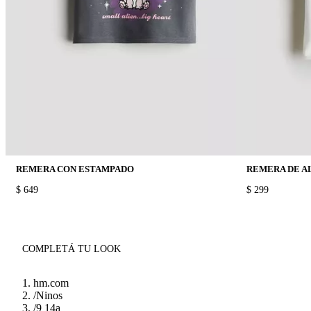
REMERA CON ESTAMPADO
REMERA DE 
PRICE:
$ 649
PRICE:
$ 299
COMPLETÁ TU LOOK
hm.com
/
Ninos
/
9 14a