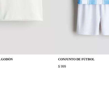
ALGODÓN
CONJUNTO DE FÚTBOL
PRICE:
$ 999