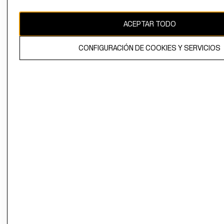
CAMBIAR REGIÓN
ACEPTAR TODO
CONFIGURACIÓN DE COOKIES Y SERVICIOS
El contenido de esta página web está protegido por copyright y es
propiedad de H&M Hennes & Mauritz AB.