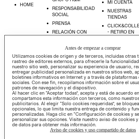
MI CUENTA
HOME
RESPONSABILIDAD
NUESTRAS
SOCIAL
TIENDAS
PRENSA
CLICK&COLL
RELACIÓN CON
- RETIRO EN
INVERSIONISTAS
TIENDA
POLÍTICA
TÉRMINOS Y
Antes de empezar a comprar
EMPRESARIAL
CONDICIONE
Utilizamos cookies de origen y de terceros, incluidas otras 
rastreo de editores externos, para ofrecerle la funcionalid
AVISO DE
nuestro sitio web, personalizar su experiencia de usuario, rea
PRIVACIDAD
entregar publicidad personalizada en nuestros sitios web, a
GIFT CARD
boletines informativos en Internet y a través de plataformas
sociales. Con ese fin, recopilamos información sobre el usua
AVISO DE
patrones de navegación y el dispositivo.
COOKIES
Al hacer clic en “Aceptar todas”, acepta y está de acuerdo e
compartamos esta información con terceros, como nuestros
publicitarios. Al elegir “Solo cookies requeridas”, se bloque
opcionales, lo que limita nuestra entrega de contenido y fu
personalizadas. Haga clic en “Configuración de cookies y se
personalizar sus opciones. Visite nuestro aviso de cookies 
de datos para obtener más información.
Aviso de cookies y uso compartido de datos
Uruguay ($U)