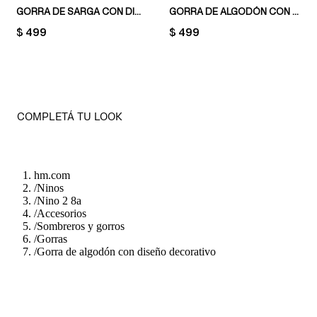
GORRA DE SARGA CON DISEÑOS ESTAMPADOS
GORRA DE ALGODÓN CON DISEÑO DECORATIVO
PRICE:
$ 499
PRICE:
$ 499
COMPLETÁ TU LOOK
hm.com
/
Ninos
/
Nino 2 8a
/
Accesorios
/
Sombreros y gorros
/
Gorras
/
Gorra de algodón con diseño decorativo