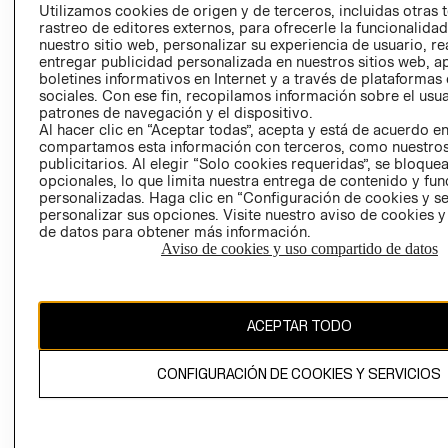
PRENSA
Utilizamos cookies de origen y de terceros, incluidas otras 
CLICK&COLL
rastreo de editores externos, para ofrecerle la funcionalid
RELACIÓN CON
- RETIRO EN
nuestro sitio web, personalizar su experiencia de usuario, rea
INVERSIONISTAS
TIENDA
entregar publicidad personalizada en nuestros sitios web, a
boletines informativos en Internet y a través de plataformas
POLÍTICA
TÉRMINOS Y
sociales. Con ese fin, recopilamos información sobre el usua
EMPRESARIAL
CONDICIONE
patrones de navegación y el dispositivo.
AVISO DE
Al hacer clic en “Aceptar todas”, acepta y está de acuerdo e
compartamos esta información con terceros, como nuestros
PRIVACIDAD
publicitarios. Al elegir “Solo cookies requeridas”, se bloque
GIFT CARD
opcionales, lo que limita nuestra entrega de contenido y fu
personalizadas. Haga clic en “Configuración de cookies y se
AVISO DE
personalizar sus opciones. Visite nuestro aviso de cookies 
COOKIES
de datos para obtener más información.
Aviso de cookies y uso compartido de datos
ACEPTAR TODO
Uruguay ($U)
CONFIGURACIÓN DE COOKIES Y SERVICIOS
CAMBIAR REGIÓN