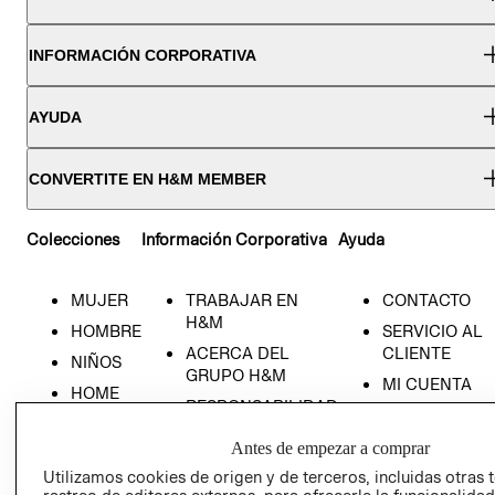
INFORMACIÓN CORPORATIVA
AYUDA
CONVERTITE EN H&M MEMBER
Colecciones
Información Corporativa
Ayuda
MUJER
TRABAJAR EN
CONTACTO
H&M
HOMBRE
SERVICIO AL
ACERCA DEL
CLIENTE
NIÑOS
GRUPO H&M
MI CUENTA
HOME
RESPONSABILIDAD
NUESTRAS
SOCIAL
TIENDAS
Antes de empezar a comprar
PRENSA
CLICK&COLL
Utilizamos cookies de origen y de terceros, incluidas otras 
RELACIÓN CON
- RETIRO EN