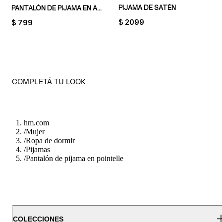
PIJAMA DE SATÉN
PANTALÓN DE PIJAMA EN ALGODÓN
PRICE:
$ 2099
PRICE:
$ 799
COMPLETÁ TU LOOK
hm.com
/
Mujer
/
Ropa de dormir
/
Pijamas
/
Pantalón de pijama en pointelle
COLECCIONES