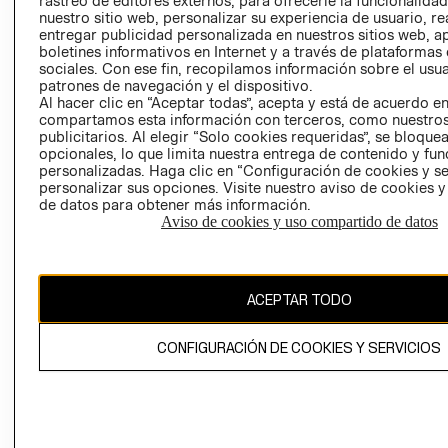
rastreo de editores externos, para ofrecerle la funcionalid
INVERSIONISTAS
TIENDA
nuestro sitio web, personalizar su experiencia de usuario, rea
entregar publicidad personalizada en nuestros sitios web, a
POLÍTICA
TÉRMINOS Y
boletines informativos en Internet y a través de plataformas
EMPRESARIAL
CONDICIONE
sociales. Con ese fin, recopilamos información sobre el usua
patrones de navegación y el dispositivo.
AVISO DE
Al hacer clic en “Aceptar todas”, acepta y está de acuerdo e
PRIVACIDAD
compartamos esta información con terceros, como nuestros
publicitarios. Al elegir “Solo cookies requeridas”, se bloque
GIFT CARD
opcionales, lo que limita nuestra entrega de contenido y fu
AVISO DE
personalizadas. Haga clic en “Configuración de cookies y se
COOKIES
personalizar sus opciones. Visite nuestro aviso de cookies 
de datos para obtener más información.
Aviso de cookies y uso compartido de datos
ACEPTAR TODO
Uruguay ($U)
CONFIGURACIÓN DE COOKIES Y SERVICIOS
CAMBIAR REGIÓN