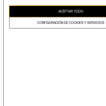
CAMBIAR REGIÓN
ACEPTAR TODO
CONFIGURACIÓN DE COOKIES Y SERVICIOS
El contenido de esta página web está protegido por copyright y es
propiedad de H&M Hennes & Mauritz AB.