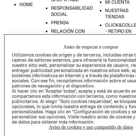
MI CUENTA
HOME
RESPONSABILIDAD
NUESTRAS
SOCIAL
TIENDAS
PRENSA
CLICK&COLL
RELACIÓN CON
- RETIRO EN
INVERSIONISTAS
TIENDA
POLÍTICA
TÉRMINOS Y
Antes de empezar a comprar
EMPRESARIAL
CONDICIONE
Utilizamos cookies de origen y de terceros, incluidas otras 
rastreo de editores externos, para ofrecerle la funcionalid
AVISO DE
nuestro sitio web, personalizar su experiencia de usuario, rea
PRIVACIDAD
entregar publicidad personalizada en nuestros sitios web, a
GIFT CARD
boletines informativos en Internet y a través de plataformas
sociales. Con ese fin, recopilamos información sobre el usua
AVISO DE
patrones de navegación y el dispositivo.
COOKIES
Al hacer clic en “Aceptar todas”, acepta y está de acuerdo e
compartamos esta información con terceros, como nuestros
publicitarios. Al elegir “Solo cookies requeridas”, se bloque
opcionales, lo que limita nuestra entrega de contenido y fu
personalizadas. Haga clic en “Configuración de cookies y se
personalizar sus opciones. Visite nuestro aviso de cookies 
de datos para obtener más información.
Aviso de cookies y uso compartido de datos
Uruguay ($U)