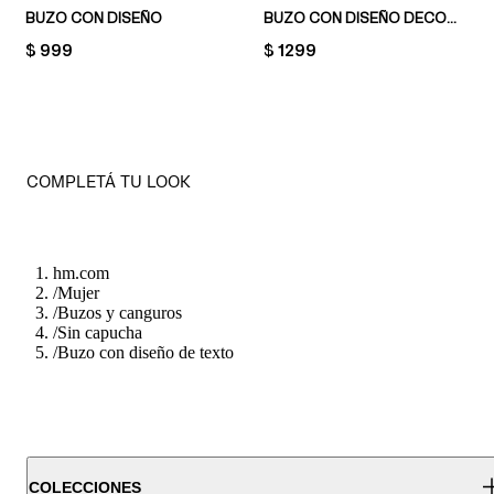
BUZO CON DISEÑO
BUZO CON DISEÑO DECORATIVO
PRICE:
$ 999
PRICE:
$ 1299
COMPLETÁ TU LOOK
hm.com
/
Mujer
/
Buzos y canguros
/
Sin capucha
/
Buzo con diseño de texto
COLECCIONES