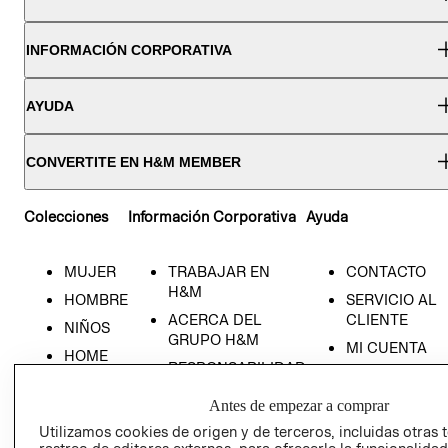
INFORMACIÓN CORPORATIVA
AYUDA
CONVERTITE EN H&M MEMBER
Colecciones
Información Corporativa
Ayuda
MUJER
TRABAJAR EN
CONTACTO
H&M
HOMBRE
SERVICIO AL
ACERCA DEL
CLIENTE
NIÑOS
GRUPO H&M
MI CUENTA
HOME
RESPONSABILIDAD
NUESTRAS
SOCIAL
TIENDAS
Antes de empezar a comprar
PRENSA
CLICK&COLL
Utilizamos cookies de origen y de terceros, incluidas otras 
RELACIÓN CON
- RETIRO EN