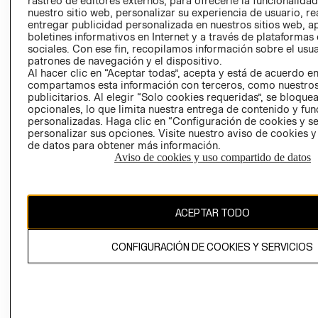
rastreo de editores externos, para ofrecerle la funcionalid
INVERSIONISTAS
TIENDA
nuestro sitio web, personalizar su experiencia de usuario, rea
entregar publicidad personalizada en nuestros sitios web, a
POLÍTICA
TÉRMINOS Y
boletines informativos en Internet y a través de plataformas
EMPRESARIAL
CONDICIONE
sociales. Con ese fin, recopilamos información sobre el usua
patrones de navegación y el dispositivo.
AVISO DE
Al hacer clic en “Aceptar todas”, acepta y está de acuerdo e
PRIVACIDAD
compartamos esta información con terceros, como nuestros
publicitarios. Al elegir “Solo cookies requeridas”, se bloque
GIFT CARD
opcionales, lo que limita nuestra entrega de contenido y fu
AVISO DE
personalizadas. Haga clic en “Configuración de cookies y se
COOKIES
personalizar sus opciones. Visite nuestro aviso de cookies 
de datos para obtener más información.
Aviso de cookies y uso compartido de datos
ACEPTAR TODO
Uruguay ($U)
CONFIGURACIÓN DE COOKIES Y SERVICIOS
CAMBIAR REGIÓN