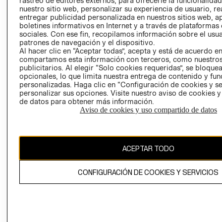
rastreo de editores externos, para ofrecerle la funcionalid
INVERSIONISTAS
TIENDA
nuestro sitio web, personalizar su experiencia de usuario, rea
entregar publicidad personalizada en nuestros sitios web, a
POLÍTICA
TÉRMINOS Y
boletines informativos en Internet y a través de plataformas
EMPRESARIAL
CONDICIONE
sociales. Con ese fin, recopilamos información sobre el usua
patrones de navegación y el dispositivo.
AVISO DE
Al hacer clic en “Aceptar todas”, acepta y está de acuerdo e
PRIVACIDAD
compartamos esta información con terceros, como nuestros
publicitarios. Al elegir “Solo cookies requeridas”, se bloque
GIFT CARD
opcionales, lo que limita nuestra entrega de contenido y fu
AVISO DE
personalizadas. Haga clic en “Configuración de cookies y se
COOKIES
personalizar sus opciones. Visite nuestro aviso de cookies 
de datos para obtener más información.
Aviso de cookies y uso compartido de datos
ACEPTAR TODO
Uruguay ($U)
CONFIGURACIÓN DE COOKIES Y SERVICIOS
CAMBIAR REGIÓN