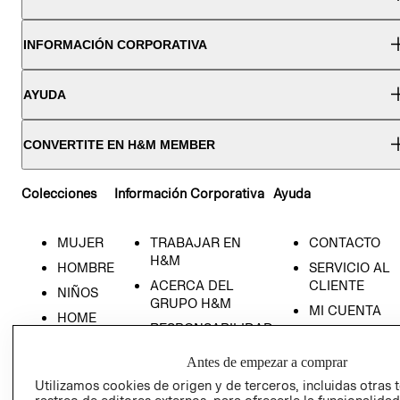
INFORMACIÓN CORPORATIVA
AYUDA
CONVERTITE EN H&M MEMBER
Colecciones
Información Corporativa
Ayuda
MUJER
TRABAJAR EN
CONTACTO
H&M
HOMBRE
SERVICIO AL
ACERCA DEL
CLIENTE
NIÑOS
GRUPO H&M
MI CUENTA
HOME
RESPONSABILIDAD
NUESTRAS
SOCIAL
TIENDAS
Antes de empezar a comprar
PRENSA
CLICK&COLL
Utilizamos cookies de origen y de terceros, incluidas otras 
RELACIÓN CON
- RETIRO EN