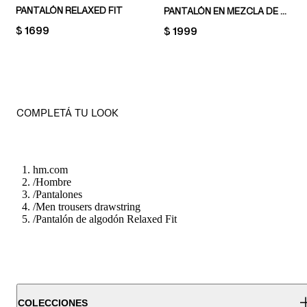
PANTALÓN RELAXED FIT
PANTALÓN EN MEZCLA DE LINO RELAXED FIT
PRICE:
$ 1699
PRICE:
$ 1999
COMPLETÁ TU LOOK
hm.com
/
Hombre
/
Pantalones
/
Men trousers drawstring
/
Pantalón de algodón Relaxed Fit
COLECCIONES