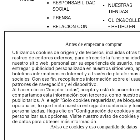
RESPONSABILIDAD
NUESTRAS
SOCIAL
TIENDAS
PRENSA
CLICK&COLL
RELACIÓN CON
- RETIRO EN
INVERSIONISTAS
TIENDA
POLÍTICA
TÉRMINOS Y
Antes de empezar a comprar
EMPRESARIAL
CONDICIONE
Utilizamos cookies de origen y de terceros, incluidas otras 
AVISO DE
rastreo de editores externos, para ofrecerle la funcionalid
PRIVACIDAD
nuestro sitio web, personalizar su experiencia de usuario, rea
entregar publicidad personalizada en nuestros sitios web, a
GIFT CARD
boletines informativos en Internet y a través de plataformas
sociales. Con ese fin, recopilamos información sobre el usua
AVISO DE
patrones de navegación y el dispositivo.
COOKIES
Al hacer clic en “Aceptar todas”, acepta y está de acuerdo e
compartamos esta información con terceros, como nuestros
publicitarios. Al elegir “Solo cookies requeridas”, se bloque
opcionales, lo que limita nuestra entrega de contenido y fu
personalizadas. Haga clic en “Configuración de cookies y se
personalizar sus opciones. Visite nuestro aviso de cookies 
de datos para obtener más información.
Aviso de cookies y uso compartido de datos
Uruguay ($U)