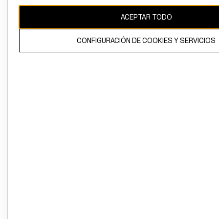
CAMBIAR REGIÓN
ACEPTAR TODO
CONFIGURACIÓN DE COOKIES Y SERVICIOS
El contenido de esta página web está protegido por copyright y es
propiedad de H&M Hennes & Mauritz AB.