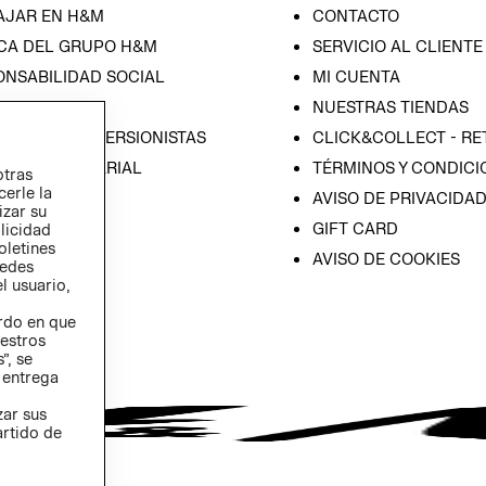
AJAR EN H&M
CONTACTO
CA DEL GRUPO H&M
SERVICIO AL CLIENTE
ONSABILIDAD SOCIAL
MI CUENTA
SA
NUESTRAS TIENDAS
IÓN CON INVERSIONISTAS
CLICK&COLLECT - RE
ICA EMPRESARIAL
TÉRMINOS Y CONDICI
otras
cerle la
AVISO DE PRIVACIDA
izar su
GIFT CARD
blicidad
oletines
AVISO DE COOKIES
redes
l usuario,
erdo en que
estros
”, se
 entrega
zar sus
artido de