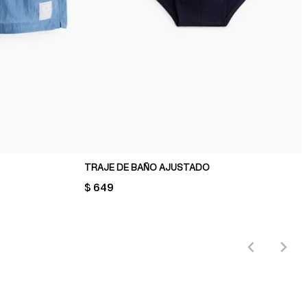
TRAJE DE BAÑO AJUSTADO
PRICE:
$ 649