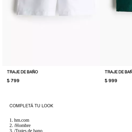
TRAJE DE BAÑO
TRAJE DE BA
PRICE:
$ 799
PRICE:
$ 999
COMPLETÁ TU LOOK
hm.com
/
Hombre
/
Trajes de bano