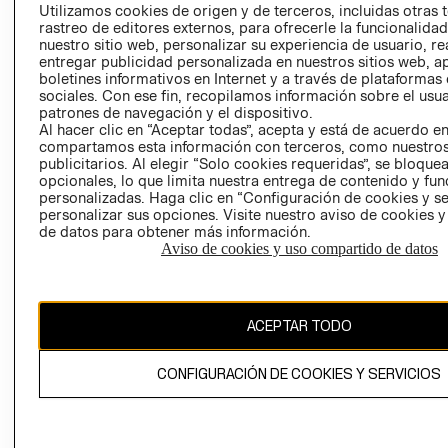
PRENSA
Utilizamos cookies de origen y de terceros, incluidas otras 
CLICK&COLL
rastreo de editores externos, para ofrecerle la funcionalid
RELACIÓN CON
- RETIRO EN
nuestro sitio web, personalizar su experiencia de usuario, rea
INVERSIONISTAS
TIENDA
entregar publicidad personalizada en nuestros sitios web, a
boletines informativos en Internet y a través de plataformas
POLÍTICA
TÉRMINOS Y
sociales. Con ese fin, recopilamos información sobre el usua
EMPRESARIAL
CONDICIONE
patrones de navegación y el dispositivo.
AVISO DE
Al hacer clic en “Aceptar todas”, acepta y está de acuerdo e
compartamos esta información con terceros, como nuestros
PRIVACIDAD
publicitarios. Al elegir “Solo cookies requeridas”, se bloque
GIFT CARD
opcionales, lo que limita nuestra entrega de contenido y fu
personalizadas. Haga clic en “Configuración de cookies y se
AVISO DE
personalizar sus opciones. Visite nuestro aviso de cookies 
COOKIES
de datos para obtener más información.
Aviso de cookies y uso compartido de datos
ACEPTAR TODO
Uruguay ($U)
CONFIGURACIÓN DE COOKIES Y SERVICIOS
CAMBIAR REGIÓN