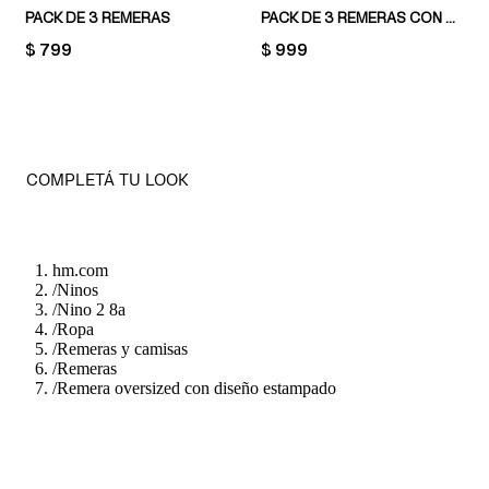
PACK DE 3 REMERAS
PACK DE 3 REMERAS CON DISEÑO ESTAMPADO
PRICE:
$ 799
PRICE:
$ 999
COMPLETÁ TU LOOK
hm.com
/
Ninos
/
Nino 2 8a
/
Ropa
/
Remeras y camisas
/
Remeras
/
Remera oversized con diseño estampado