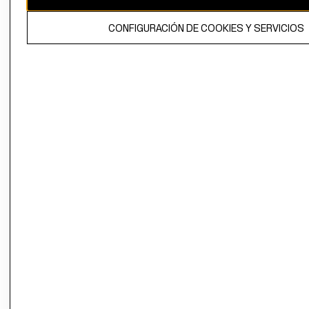
El contenido de esta página web está protegido por copyright y es
CONFIGURACIÓN DE COOKIES Y SERVICIOS
propiedad de H&M Hennes & Mauritz AB.