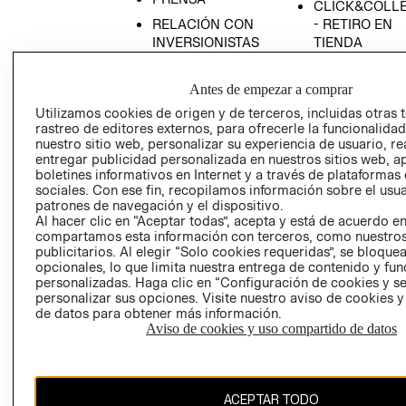
CLICK&COLL
RELACIÓN CON
- RETIRO EN
INVERSIONISTAS
TIENDA
POLÍTICA
TÉRMINOS Y
EMPRESARIAL
CONDICIONE
Antes de empezar a comprar
AVISO DE
Utilizamos cookies de origen y de terceros, incluidas otras 
rastreo de editores externos, para ofrecerle la funcionalid
PRIVACIDAD
nuestro sitio web, personalizar su experiencia de usuario, rea
GIFT CARD
entregar publicidad personalizada en nuestros sitios web, a
boletines informativos en Internet y a través de plataformas
AVISO DE
sociales. Con ese fin, recopilamos información sobre el usua
COOKIES
patrones de navegación y el dispositivo.
Al hacer clic en “Aceptar todas”, acepta y está de acuerdo e
compartamos esta información con terceros, como nuestros
publicitarios. Al elegir “Solo cookies requeridas”, se bloque
opcionales, lo que limita nuestra entrega de contenido y fu
personalizadas. Haga clic en “Configuración de cookies y se
personalizar sus opciones. Visite nuestro aviso de cookies 
de datos para obtener más información.
Uruguay ($U)
Aviso de cookies y uso compartido de datos
CAMBIAR REGIÓN
ACEPTAR TODO