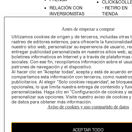
CLICK&COLL
RELACIÓN CON
- RETIRO EN
INVERSIONISTAS
TIENDA
POLÍTICA
TÉRMINOS Y
EMPRESARIAL
CONDICIONE
Antes de empezar a comprar
AVISO DE
Utilizamos cookies de origen y de terceros, incluidas otras 
rastreo de editores externos, para ofrecerle la funcionalid
PRIVACIDAD
nuestro sitio web, personalizar su experiencia de usuario, rea
GIFT CARD
entregar publicidad personalizada en nuestros sitios web, a
boletines informativos en Internet y a través de plataformas
AVISO DE
sociales. Con ese fin, recopilamos información sobre el usua
COOKIES
patrones de navegación y el dispositivo.
Al hacer clic en “Aceptar todas”, acepta y está de acuerdo e
compartamos esta información con terceros, como nuestros
publicitarios. Al elegir “Solo cookies requeridas”, se bloque
opcionales, lo que limita nuestra entrega de contenido y fu
personalizadas. Haga clic en “Configuración de cookies y se
personalizar sus opciones. Visite nuestro aviso de cookies 
de datos para obtener más información.
Uruguay ($U)
Aviso de cookies y uso compartido de datos
CAMBIAR REGIÓN
ACEPTAR TODO