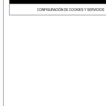
El contenido de esta página web está protegido por copyright y es
CONFIGURACIÓN DE COOKIES Y SERVICIOS
propiedad de H&M Hennes & Mauritz AB.