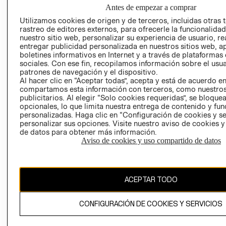
NUESTRAS
Antes de empezar a comprar
SOCIAL
TIENDAS
Utilizamos cookies de origen y de terceros, incluidas otras 
PRENSA
CLICK&COLL
rastreo de editores externos, para ofrecerle la funcionalid
RELACIÓN CON
- RETIRO EN
nuestro sitio web, personalizar su experiencia de usuario, rea
entregar publicidad personalizada en nuestros sitios web, a
INVERSIONISTAS
TIENDA
boletines informativos en Internet y a través de plataformas
POLÍTICA
TÉRMINOS Y
sociales. Con ese fin, recopilamos información sobre el usua
EMPRESARIAL
CONDICIONE
patrones de navegación y el dispositivo.
Al hacer clic en “Aceptar todas”, acepta y está de acuerdo e
AVISO DE
compartamos esta información con terceros, como nuestros
PRIVACIDAD
publicitarios. Al elegir “Solo cookies requeridas”, se bloque
opcionales, lo que limita nuestra entrega de contenido y fu
GIFT CARD
personalizadas. Haga clic en “Configuración de cookies y se
AVISO DE
personalizar sus opciones. Visite nuestro aviso de cookies 
de datos para obtener más información.
COOKIES
Aviso de cookies y uso compartido de datos
ACEPTAR TODO
Uruguay ($U)
CONFIGURACIÓN DE COOKIES Y SERVICIOS
CAMBIAR REGIÓN