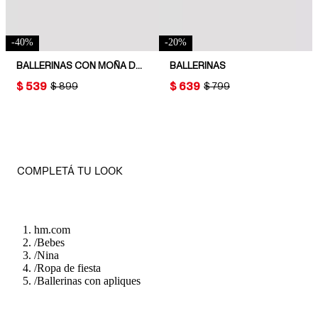
-
40
%
-
20
%
BALLERINAS CON MOÑA DE TERCIOPELO
BALLERINAS
PRICE:
$ 539
PRICE:
$ 639
ORIGINAL PRICE:
$ 899
ORIGINAL PRICE:
$ 799
COMPLETÁ TU LOOK
hm.com
/
Bebes
/
Nina
/
Ropa de fiesta
/
Ballerinas con apliques