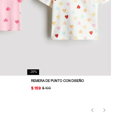
-
20
%
REMERA DE PUNTO CON DISEÑO
PRICE:
$ 159
ORIGINAL PRICE:
$ 199