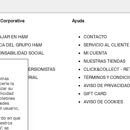
 Corporativa
Ayuda
AJAR EN H&M
CONTACTO
CA DEL GRUPO H&M
SERVICIO AL CLIENTE
ONSABILIDAD SOCIAL
MI CUENTA
SA
NUESTRAS TIENDAS
IÓN CON INVERSIONISTAS
CLICK&COLLECT - RE
ICA EMPRESARIAL
TÉRMINOS Y CONDICI
otras
cerle la
AVISO DE PRIVACIDA
izar su
blicidad
GIFT CARD
oletines
AVISO DE COOKIES
redes
l usuario,
erdo en que
estros
”, se