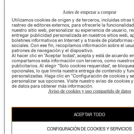
GRUPO H&M
MI CUENTA
HOME
RESPONSABILIDAD
NUESTRAS
Antes de empezar a comprar
SOCIAL
TIENDAS
Utilizamos cookies de origen y de terceros, incluidas otras 
PRENSA
rastreo de editores externos, para ofrecerle la funcionalid
CLICK&COLL
nuestro sitio web, personalizar su experiencia de usuario, rea
RELACIÓN CON
- RETIRO EN
entregar publicidad personalizada en nuestros sitios web, a
INVERSIONISTAS
TIENDA
boletines informativos en Internet y a través de plataformas
sociales. Con ese fin, recopilamos información sobre el usua
POLÍTICA
TÉRMINOS Y
patrones de navegación y el dispositivo.
EMPRESARIAL
CONDICIONE
Al hacer clic en “Aceptar todas”, acepta y está de acuerdo e
compartamos esta información con terceros, como nuestros
AVISO DE
publicitarios. Al elegir “Solo cookies requeridas”, se bloque
PRIVACIDAD
opcionales, lo que limita nuestra entrega de contenido y fu
GIFT CARD
personalizadas. Haga clic en “Configuración de cookies y se
personalizar sus opciones. Visite nuestro aviso de cookies 
AVISO DE
de datos para obtener más información.
COOKIES
Aviso de cookies y uso compartido de datos
ACEPTAR TODO
CONFIGURACIÓN DE COOKIES Y SERVICIOS
Uruguay ($U)