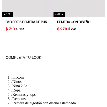
-
20
%
-
20
%
PACK DE 3 REMERA DE PUNTO
REMERA CON DISEÑO
PRICE:
$ 719
PRICE:
$ 279
ORIGINAL PRICE:
$ 899
ORIGINAL PRICE:
$ 349
COMPLETÁ TU LOOK
hm.com
/
Ninos
/
Nina 2 8a
/
Ropa
/
Remeras y tops
/
Remeras
/
Remera de algodón con diseño estampado