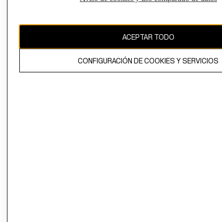
Uruguay ($U)
CAMBIAR REGIÓN
ACEPTAR TODO
CONFIGURACIÓN DE COOKIES Y SERVICIOS
El contenido de esta página web está protegido por copyright y es
propiedad de H&M Hennes & Mauritz AB.