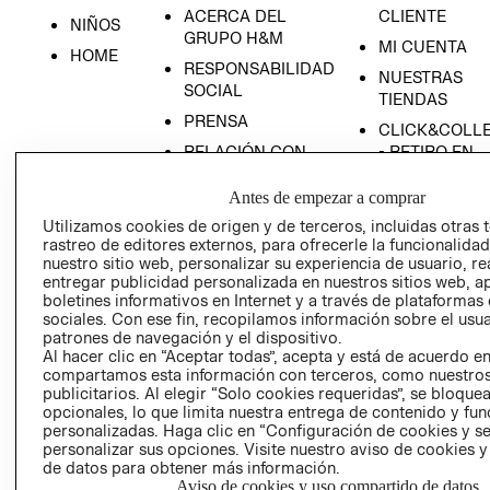
ACERCA DEL
CLIENTE
NIÑOS
GRUPO H&M
MI CUENTA
HOME
RESPONSABILIDAD
NUESTRAS
SOCIAL
TIENDAS
PRENSA
CLICK&COLL
RELACIÓN CON
- RETIRO EN
INVERSIONISTAS
TIENDA
Antes de empezar a comprar
POLÍTICA
TÉRMINOS Y
Utilizamos cookies de origen y de terceros, incluidas otras 
EMPRESARIAL
CONDICIONE
rastreo de editores externos, para ofrecerle la funcionalid
AVISO DE
nuestro sitio web, personalizar su experiencia de usuario, rea
PRIVACIDAD
entregar publicidad personalizada en nuestros sitios web, a
boletines informativos en Internet y a través de plataformas
GIFT CARD
sociales. Con ese fin, recopilamos información sobre el usua
patrones de navegación y el dispositivo.
AVISO DE
Al hacer clic en “Aceptar todas”, acepta y está de acuerdo e
COOKIES
compartamos esta información con terceros, como nuestros
publicitarios. Al elegir “Solo cookies requeridas”, se bloque
opcionales, lo que limita nuestra entrega de contenido y fu
personalizadas. Haga clic en “Configuración de cookies y se
personalizar sus opciones. Visite nuestro aviso de cookies 
de datos para obtener más información.
Aviso de cookies y uso compartido de datos