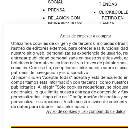
SOCIAL
TIENDAS
PRENSA
CLICK&COLL
RELACIÓN CON
- RETIRO EN
INVERSIONISTAS
TIENDA
POLÍTICA
TÉRMINOS Y
Antes de empezar a comprar
EMPRESARIAL
CONDICIONE
Utilizamos cookies de origen y de terceros, incluidas otras 
AVISO DE
rastreo de editores externos, para ofrecerle la funcionalid
PRIVACIDAD
nuestro sitio web, personalizar su experiencia de usuario, rea
entregar publicidad personalizada en nuestros sitios web, a
GIFT CARD
boletines informativos en Internet y a través de plataformas
AVISO DE
sociales. Con ese fin, recopilamos información sobre el usua
patrones de navegación y el dispositivo.
COOKIES
Al hacer clic en “Aceptar todas”, acepta y está de acuerdo e
compartamos esta información con terceros, como nuestros
publicitarios. Al elegir “Solo cookies requeridas”, se bloque
opcionales, lo que limita nuestra entrega de contenido y fu
personalizadas. Haga clic en “Configuración de cookies y se
personalizar sus opciones. Visite nuestro aviso de cookies 
de datos para obtener más información.
Aviso de cookies y uso compartido de datos
Uruguay ($U)
CAMBIAR REGIÓN