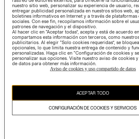
rastreo de editores externos, para ofrecerle la funcionalid
INVERSIONISTAS
TIENDA
nuestro sitio web, personalizar su experiencia de usuario, rea
entregar publicidad personalizada en nuestros sitios web, a
POLÍTICA
TÉRMINOS Y
boletines informativos en Internet y a través de plataformas
EMPRESARIAL
CONDICIONE
sociales. Con ese fin, recopilamos información sobre el usua
patrones de navegación y el dispositivo.
AVISO DE
Al hacer clic en “Aceptar todas”, acepta y está de acuerdo e
PRIVACIDAD
compartamos esta información con terceros, como nuestros
publicitarios. Al elegir “Solo cookies requeridas”, se bloque
GIFT CARD
opcionales, lo que limita nuestra entrega de contenido y fu
AVISO DE
personalizadas. Haga clic en “Configuración de cookies y se
COOKIES
personalizar sus opciones. Visite nuestro aviso de cookies 
de datos para obtener más información.
Aviso de cookies y uso compartido de datos
ACEPTAR TODO
Uruguay ($U)
CONFIGURACIÓN DE COOKIES Y SERVICIOS
CAMBIAR REGIÓN