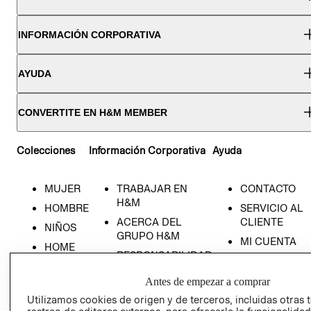
INFORMACIÓN CORPORATIVA
AYUDA
CONVERTITE EN H&M MEMBER
Colecciones
Información Corporativa
Ayuda
MUJER
TRABAJAR EN
CONTACTO
H&M
HOMBRE
SERVICIO AL
ACERCA DEL
CLIENTE
NIÑOS
GRUPO H&M
MI CUENTA
HOME
RESPONSABILIDAD
NUESTRAS
SOCIAL
TIENDAS
Antes de empezar a comprar
PRENSA
CLICK&COLL
Utilizamos cookies de origen y de terceros, incluidas otras 
RELACIÓN CON
- RETIRO EN