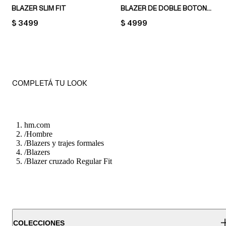
BLAZER SLIM FIT
BLAZER DE DOBLE BOTONADURA RELAXED FIT
PRICE:
$ 3499
PRICE:
$ 4999
COMPLETÁ TU LOOK
hm.com
/
Hombre
/
Blazers y trajes formales
/
Blazers
/
Blazer cruzado Regular Fit
COLECCIONES