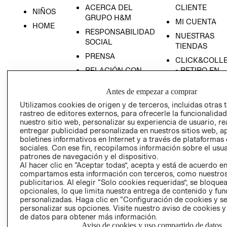
ACERCA DEL
CLIENTE
NIÑOS
GRUPO H&M
MI CUENTA
HOME
RESPONSABILIDAD
NUESTRAS
SOCIAL
TIENDAS
PRENSA
CLICK&COLL
RELACIÓN CON
- RETIRO EN
INVERSIONISTAS
TIENDA
Antes de empezar a comprar
POLÍTICA
TÉRMINOS Y
Utilizamos cookies de origen y de terceros, incluidas otras 
EMPRESARIAL
CONDICIONE
rastreo de editores externos, para ofrecerle la funcionalid
AVISO DE
nuestro sitio web, personalizar su experiencia de usuario, rea
PRIVACIDAD
entregar publicidad personalizada en nuestros sitios web, a
boletines informativos en Internet y a través de plataformas
GIFT CARD
sociales. Con ese fin, recopilamos información sobre el usua
patrones de navegación y el dispositivo.
AVISO DE
Al hacer clic en “Aceptar todas”, acepta y está de acuerdo e
COOKIES
compartamos esta información con terceros, como nuestros
publicitarios. Al elegir “Solo cookies requeridas”, se bloque
opcionales, lo que limita nuestra entrega de contenido y fu
personalizadas. Haga clic en “Configuración de cookies y se
personalizar sus opciones. Visite nuestro aviso de cookies 
de datos para obtener más información.
Aviso de cookies y uso compartido de datos