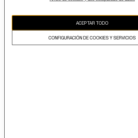
Uruguay ($U)
CAMBIAR REGIÓN
ACEPTAR TODO
CONFIGURACIÓN DE COOKIES Y SERVICIOS
El contenido de esta página web está protegido por copyright y es
propiedad de H&M Hennes & Mauritz AB.