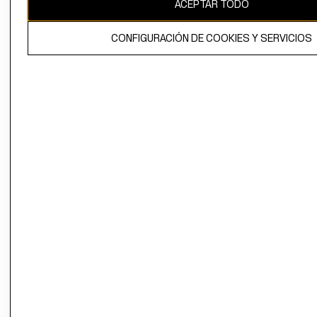
ACEPTAR TODO
CONFIGURACIÓN DE COOKIES Y SERVICIOS
El contenido de esta página web está protegido por copyright y es
propiedad de H&M Hennes & Mauritz AB.