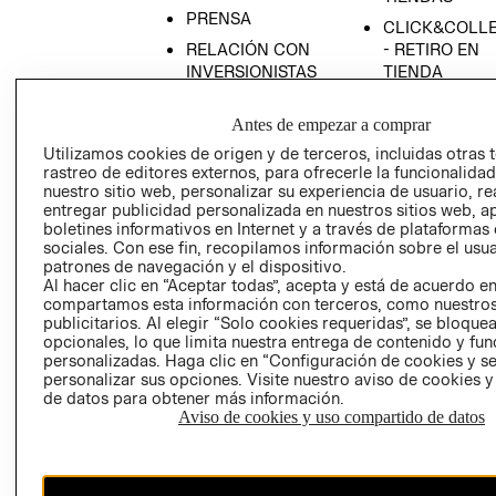
PRENSA
CLICK&COLL
RELACIÓN CON
- RETIRO EN
INVERSIONISTAS
TIENDA
POLÍTICA
TÉRMINOS Y
Antes de empezar a comprar
EMPRESARIAL
CONDICIONE
Utilizamos cookies de origen y de terceros, incluidas otras 
AVISO DE
rastreo de editores externos, para ofrecerle la funcionalid
PRIVACIDAD
nuestro sitio web, personalizar su experiencia de usuario, rea
GIFT CARD
entregar publicidad personalizada en nuestros sitios web, a
boletines informativos en Internet y a través de plataformas
AVISO DE
sociales. Con ese fin, recopilamos información sobre el usua
COOKIES
patrones de navegación y el dispositivo.
Al hacer clic en “Aceptar todas”, acepta y está de acuerdo e
compartamos esta información con terceros, como nuestros
publicitarios. Al elegir “Solo cookies requeridas”, se bloque
opcionales, lo que limita nuestra entrega de contenido y fu
personalizadas. Haga clic en “Configuración de cookies y se
personalizar sus opciones. Visite nuestro aviso de cookies 
de datos para obtener más información.
Uruguay ($U)
Aviso de cookies y uso compartido de datos
CAMBIAR REGIÓN