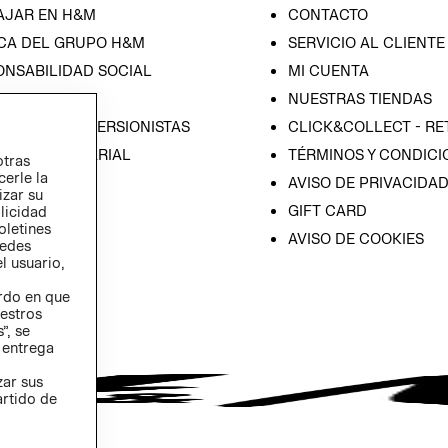
AJAR EN H&M
CONTACTO
CA DEL GRUPO H&M
SERVICIO AL CLIENTE
ONSABILIDAD SOCIAL
MI CUENTA
SA
NUESTRAS TIENDAS
IÓN CON INVERSIONISTAS
CLICK&COLLECT - RE
ICA EMPRESARIAL
TÉRMINOS Y CONDICI
otras
cerle la
AVISO DE PRIVACIDA
izar su
GIFT CARD
blicidad
oletines
AVISO DE COOKIES
redes
l usuario,
erdo en que
estros
”, se
 entrega
zar sus
artido de