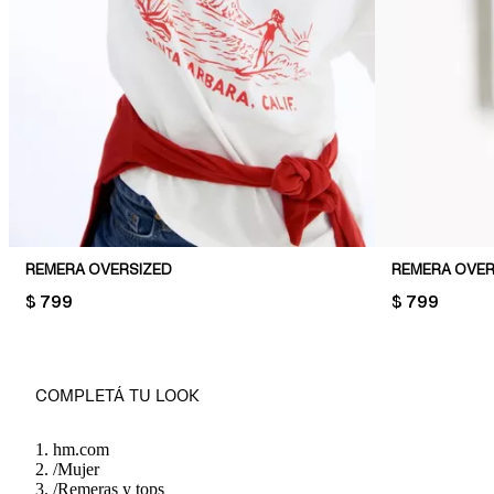
REMERA OVERSIZED
REMERA OVER
PRICE:
$ 799
PRICE:
$ 799
COMPLETÁ TU LOOK
hm.com
/
Mujer
/
Remeras y tops