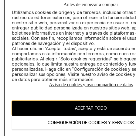
NUESTRAS
Antes de empezar a comprar
SOCIAL
TIENDAS
Utilizamos cookies de origen y de terceros, incluidas otras 
PRENSA
CLICK&COLL
rastreo de editores externos, para ofrecerle la funcionalid
RELACIÓN CON
- RETIRO EN
nuestro sitio web, personalizar su experiencia de usuario, rea
entregar publicidad personalizada en nuestros sitios web, a
INVERSIONISTAS
TIENDA
boletines informativos en Internet y a través de plataformas
POLÍTICA
TÉRMINOS Y
sociales. Con ese fin, recopilamos información sobre el usua
EMPRESARIAL
CONDICIONE
patrones de navegación y el dispositivo.
Al hacer clic en “Aceptar todas”, acepta y está de acuerdo e
AVISO DE
compartamos esta información con terceros, como nuestros
PRIVACIDAD
publicitarios. Al elegir “Solo cookies requeridas”, se bloque
opcionales, lo que limita nuestra entrega de contenido y fu
GIFT CARD
personalizadas. Haga clic en “Configuración de cookies y se
AVISO DE
personalizar sus opciones. Visite nuestro aviso de cookies 
de datos para obtener más información.
COOKIES
Aviso de cookies y uso compartido de datos
ACEPTAR TODO
Uruguay ($U)
CONFIGURACIÓN DE COOKIES Y SERVICIOS
CAMBIAR REGIÓN