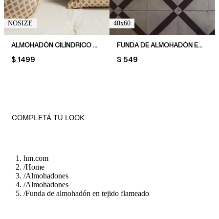
NOSIZE
40x60
ALMOHADÓN CILÍNDRICO DE EXTERIOR EN JACQUARD
FUNDA DE ALMOHADÓN EN TEJIDO FLAMEADO
PRICE:
$ 1499
PRICE:
$ 549
COMPLETÁ TU LOOK
hm.com
/
Home
/
Almohadones
/
Almohadones
/
Funda de almohadón en tejido flameado