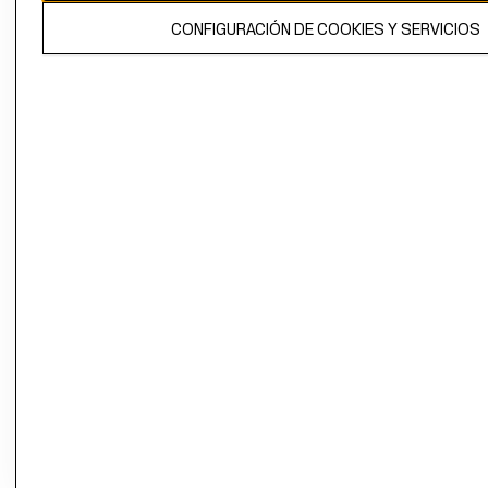
El contenido de esta página web está protegido por copyright y es
CONFIGURACIÓN DE COOKIES Y SERVICIOS
propiedad de H&M Hennes & Mauritz AB.