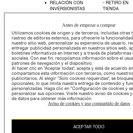
RELACIÓN CON
- RETIRO EN
INVERSIONISTAS
TIENDA
POLÍTICA
TÉRMINOS Y
EMPRESARIAL
CONDICIONE
Antes de empezar a comprar
AVISO DE
Utilizamos cookies de origen y de terceros, incluidas otras 
PRIVACIDAD
rastreo de editores externos, para ofrecerle la funcionalid
nuestro sitio web, personalizar su experiencia de usuario, rea
GIFT CARD
entregar publicidad personalizada en nuestros sitios web, a
boletines informativos en Internet y a través de plataformas
AVISO DE
sociales. Con ese fin, recopilamos información sobre el usua
COOKIES
patrones de navegación y el dispositivo.
Al hacer clic en “Aceptar todas”, acepta y está de acuerdo e
compartamos esta información con terceros, como nuestros
publicitarios. Al elegir “Solo cookies requeridas”, se bloque
opcionales, lo que limita nuestra entrega de contenido y fu
personalizadas. Haga clic en “Configuración de cookies y se
personalizar sus opciones. Visite nuestro aviso de cookies 
de datos para obtener más información.
Uruguay ($U)
Aviso de cookies y uso compartido de datos
CAMBIAR REGIÓN
ACEPTAR TODO