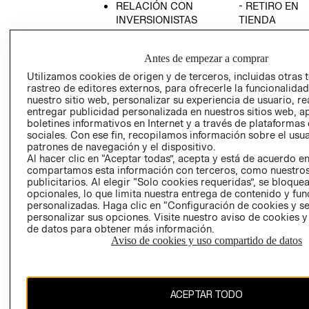
RELACIÓN CON
- RETIRO EN
INVERSIONISTAS
TIENDA
POLÍTICA
TÉRMINOS Y
EMPRESARIAL
CONDICIONE
Antes de empezar a comprar
AVISO DE
Utilizamos cookies de origen y de terceros, incluidas otras 
PRIVACIDAD
rastreo de editores externos, para ofrecerle la funcionalid
nuestro sitio web, personalizar su experiencia de usuario, rea
GIFT CARD
entregar publicidad personalizada en nuestros sitios web, a
boletines informativos en Internet y a través de plataformas
AVISO DE
sociales. Con ese fin, recopilamos información sobre el usua
COOKIES
patrones de navegación y el dispositivo.
Al hacer clic en “Aceptar todas”, acepta y está de acuerdo e
compartamos esta información con terceros, como nuestros
publicitarios. Al elegir “Solo cookies requeridas”, se bloque
opcionales, lo que limita nuestra entrega de contenido y fu
personalizadas. Haga clic en “Configuración de cookies y se
personalizar sus opciones. Visite nuestro aviso de cookies 
de datos para obtener más información.
Uruguay ($U)
Aviso de cookies y uso compartido de datos
CAMBIAR REGIÓN
ACEPTAR TODO