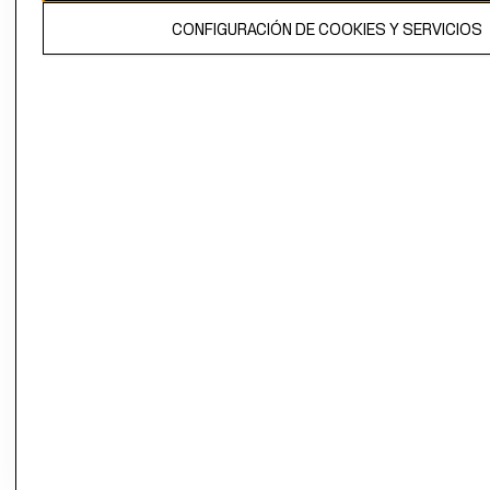
El contenido de esta página web está protegido por copyright y es
CONFIGURACIÓN DE COOKIES Y SERVICIOS
propiedad de H&M Hennes & Mauritz AB.