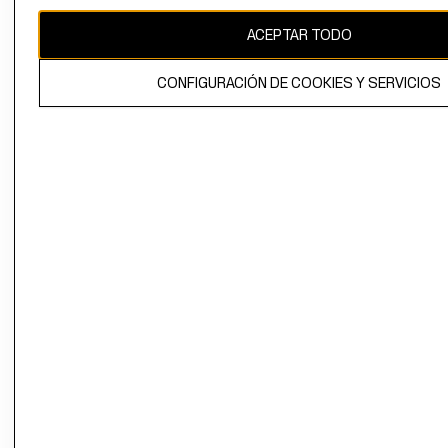
CAMBIAR REGIÓN
ACEPTAR TODO
CONFIGURACIÓN DE COOKIES Y SERVICIOS
El contenido de esta página web está protegido por copyright y es
propiedad de H&M Hennes & Mauritz AB.