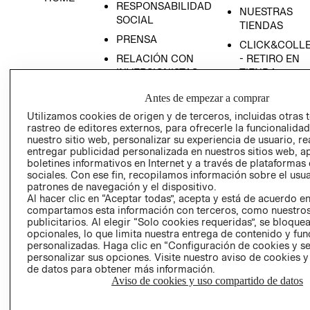
RESPONSABILIDAD
NUESTRAS
SOCIAL
TIENDAS
PRENSA
CLICK&COLL
RELACIÓN CON
- RETIRO EN
INVERSIONISTAS
TIENDA
POLÍTICA
TÉRMINOS Y
Antes de empezar a comprar
EMPRESARIAL
CONDICIONE
Utilizamos cookies de origen y de terceros, incluidas otras 
AVISO DE
rastreo de editores externos, para ofrecerle la funcionalid
PRIVACIDAD
nuestro sitio web, personalizar su experiencia de usuario, rea
entregar publicidad personalizada en nuestros sitios web, a
GIFT CARD
boletines informativos en Internet y a través de plataformas
sociales. Con ese fin, recopilamos información sobre el usua
AVISO DE
patrones de navegación y el dispositivo.
COOKIES
Al hacer clic en “Aceptar todas”, acepta y está de acuerdo e
compartamos esta información con terceros, como nuestros
publicitarios. Al elegir “Solo cookies requeridas”, se bloque
opcionales, lo que limita nuestra entrega de contenido y fu
personalizadas. Haga clic en “Configuración de cookies y se
personalizar sus opciones. Visite nuestro aviso de cookies 
de datos para obtener más información.
Aviso de cookies y uso compartido de datos
Uruguay ($U)