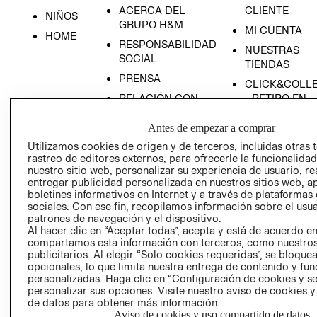
ACERCA DEL
CLIENTE
NIÑOS
GRUPO H&M
MI CUENTA
HOME
RESPONSABILIDAD
NUESTRAS
SOCIAL
TIENDAS
PRENSA
CLICK&COLL
RELACIÓN CON
- RETIRO EN
INVERSIONISTAS
TIENDA
Antes de empezar a comprar
POLÍTICA
TÉRMINOS Y
Utilizamos cookies de origen y de terceros, incluidas otras 
EMPRESARIAL
CONDICIONE
rastreo de editores externos, para ofrecerle la funcionalid
AVISO DE
nuestro sitio web, personalizar su experiencia de usuario, rea
PRIVACIDAD
entregar publicidad personalizada en nuestros sitios web, a
boletines informativos en Internet y a través de plataformas
GIFT CARD
sociales. Con ese fin, recopilamos información sobre el usua
patrones de navegación y el dispositivo.
AVISO DE
Al hacer clic en “Aceptar todas”, acepta y está de acuerdo e
COOKIES
compartamos esta información con terceros, como nuestros
publicitarios. Al elegir “Solo cookies requeridas”, se bloque
opcionales, lo que limita nuestra entrega de contenido y fu
personalizadas. Haga clic en “Configuración de cookies y se
personalizar sus opciones. Visite nuestro aviso de cookies 
de datos para obtener más información.
Aviso de cookies y uso compartido de datos