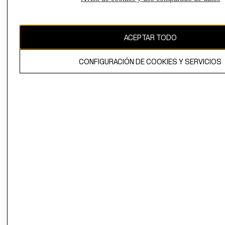
Uruguay ($U)
CAMBIAR REGIÓN
ACEPTAR TODO
CONFIGURACIÓN DE COOKIES Y SERVICIOS
El contenido de esta página web está protegido por copyright y es
propiedad de H&M Hennes & Mauritz AB.