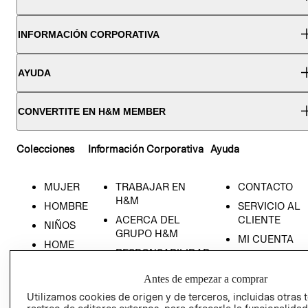
INFORMACIÓN CORPORATIVA
AYUDA
CONVERTITE EN H&M MEMBER
Colecciones
Información Corporativa
Ayuda
MUJER
TRABAJAR EN
CONTACTO
H&M
HOMBRE
SERVICIO AL
ACERCA DEL
CLIENTE
NIÑOS
GRUPO H&M
MI CUENTA
HOME
RESPONSABILIDAD
NUESTRAS
SOCIAL
TIENDAS
Antes de empezar a comprar
PRENSA
CLICK&COLL
Utilizamos cookies de origen y de terceros, incluidas otras 
RELACIÓN CON
- RETIRO EN