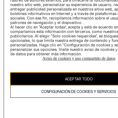
rastreo de editores externos, para ofrecerle la funcionalid
INVERSIONISTAS
TIENDA
nuestro sitio web, personalizar su experiencia de usuario, rea
entregar publicidad personalizada en nuestros sitios web, a
POLÍTICA
TÉRMINOS Y
boletines informativos en Internet y a través de plataformas
EMPRESARIAL
CONDICIONE
sociales. Con ese fin, recopilamos información sobre el usua
patrones de navegación y el dispositivo.
AVISO DE
Al hacer clic en “Aceptar todas”, acepta y está de acuerdo e
PRIVACIDAD
compartamos esta información con terceros, como nuestros
publicitarios. Al elegir “Solo cookies requeridas”, se bloque
GIFT CARD
opcionales, lo que limita nuestra entrega de contenido y fu
AVISO DE
personalizadas. Haga clic en “Configuración de cookies y se
COOKIES
personalizar sus opciones. Visite nuestro aviso de cookies 
de datos para obtener más información.
Aviso de cookies y uso compartido de datos
ACEPTAR TODO
Uruguay ($U)
CONFIGURACIÓN DE COOKIES Y SERVICIOS
CAMBIAR REGIÓN