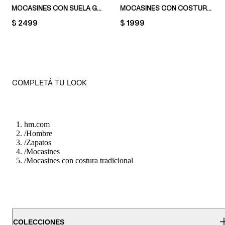
MOCASINES CON SUELA GRUESA
MOCASINES CON COSTURA TRADICIONAL
PRICE:
$ 2499
PRICE:
$ 1999
COMPLETÁ TU LOOK
hm.com
/
Hombre
/
Zapatos
/
Mocasines
/
Mocasines con costura tradicional
COLECCIONES