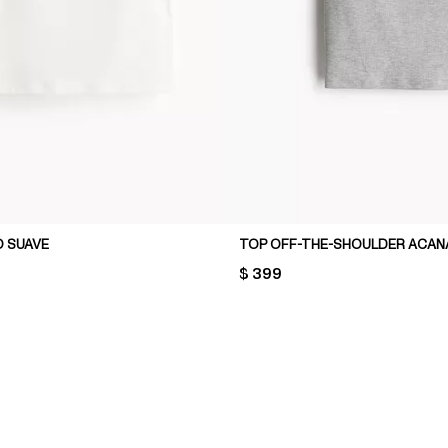
O SUAVE
TOP OFF-THE-SHOULDER ACA
PRICE:
$ 399