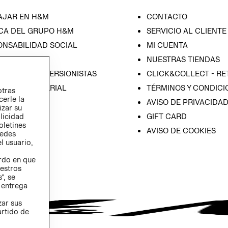
AJAR EN H&M
CONTACTO
CA DEL GRUPO H&M
SERVICIO AL CLIENTE
ONSABILIDAD SOCIAL
MI CUENTA
SA
NUESTRAS TIENDAS
IÓN CON INVERSIONISTAS
CLICK&COLLECT - RE
ICA EMPRESARIAL
TÉRMINOS Y CONDICI
otras
cerle la
AVISO DE PRIVACIDA
izar su
GIFT CARD
blicidad
oletines
AVISO DE COOKIES
redes
l usuario,
erdo en que
estros
”, se
 entrega
zar sus
artido de