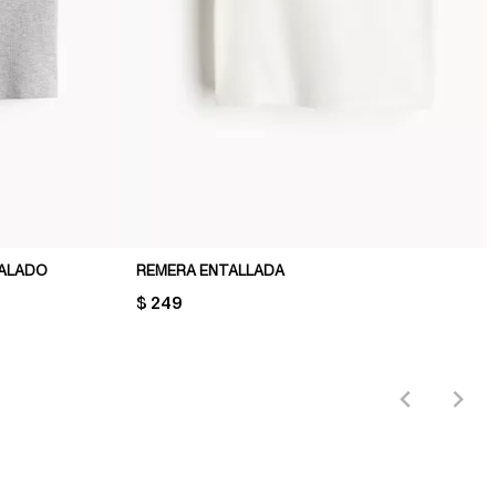
NALADO
REMERA ENTALLADA
PRICE:
$ 249