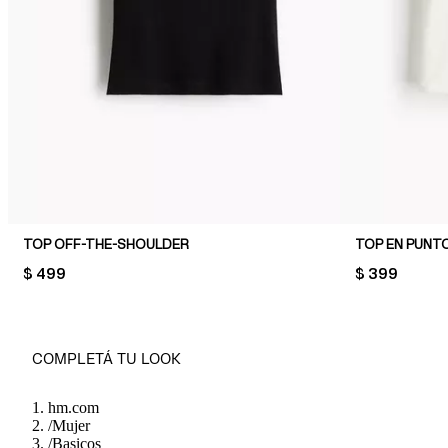
TOP OFF-THE-SHOULDER
TOP EN PUNT
PRICE:
$ 499
PRICE:
$ 399
COMPLETÁ TU LOOK
hm.com
/
Mujer
/
Basicos