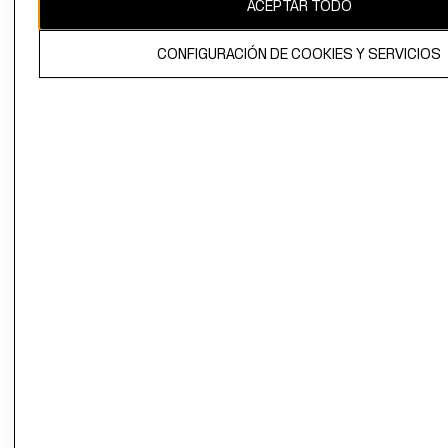
ACEPTAR TODO
CONFIGURACIÓN DE COOKIES Y SERVICIOS
El contenido de esta página web está protegido por copyright y es
propiedad de H&M Hennes & Mauritz AB.