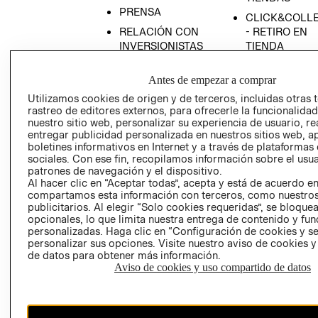
PRENSA
CLICK&COLL
RELACIÓN CON
- RETIRO EN
INVERSIONISTAS
TIENDA
POLÍTICA
TÉRMINOS Y
Antes de empezar a comprar
EMPRESARIAL
CONDICIONE
Utilizamos cookies de origen y de terceros, incluidas otras 
AVISO DE
rastreo de editores externos, para ofrecerle la funcionalid
PRIVACIDAD
nuestro sitio web, personalizar su experiencia de usuario, rea
GIFT CARD
entregar publicidad personalizada en nuestros sitios web, a
boletines informativos en Internet y a través de plataformas
AVISO DE
sociales. Con ese fin, recopilamos información sobre el usua
COOKIES
patrones de navegación y el dispositivo.
Al hacer clic en “Aceptar todas”, acepta y está de acuerdo e
compartamos esta información con terceros, como nuestros
publicitarios. Al elegir “Solo cookies requeridas”, se bloque
opcionales, lo que limita nuestra entrega de contenido y fu
personalizadas. Haga clic en “Configuración de cookies y se
personalizar sus opciones. Visite nuestro aviso de cookies 
de datos para obtener más información.
Uruguay ($U)
Aviso de cookies y uso compartido de datos
CAMBIAR REGIÓN