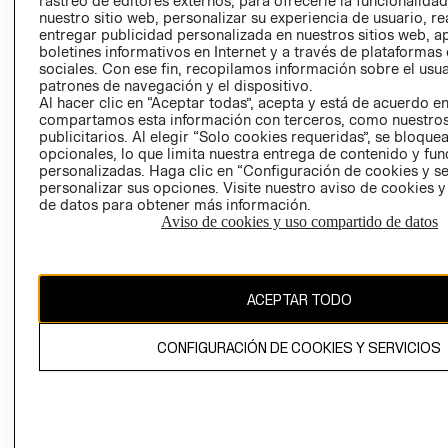
rastreo de editores externos, para ofrecerle la funcionalid
INVERSIONISTAS
TIENDA
nuestro sitio web, personalizar su experiencia de usuario, rea
entregar publicidad personalizada en nuestros sitios web, a
POLÍTICA
TÉRMINOS Y
boletines informativos en Internet y a través de plataformas
EMPRESARIAL
CONDICIONE
sociales. Con ese fin, recopilamos información sobre el usua
patrones de navegación y el dispositivo.
AVISO DE
Al hacer clic en “Aceptar todas”, acepta y está de acuerdo e
PRIVACIDAD
compartamos esta información con terceros, como nuestros
publicitarios. Al elegir “Solo cookies requeridas”, se bloque
GIFT CARD
opcionales, lo que limita nuestra entrega de contenido y fu
AVISO DE
personalizadas. Haga clic en “Configuración de cookies y se
COOKIES
personalizar sus opciones. Visite nuestro aviso de cookies 
de datos para obtener más información.
Aviso de cookies y uso compartido de datos
ACEPTAR TODO
Uruguay ($U)
CONFIGURACIÓN DE COOKIES Y SERVICIOS
CAMBIAR REGIÓN