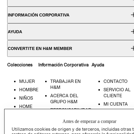
INFORMACIÓN CORPORATIVA
AYUDA
CONVERTITE EN H&M MEMBER
Colecciones
Información Corporativa
Ayuda
MUJER
TRABAJAR EN
CONTACTO
H&M
HOMBRE
SERVICIO AL
ACERCA DEL
CLIENTE
NIÑOS
GRUPO H&M
MI CUENTA
HOME
RESPONSABILIDAD
NUESTRAS
SOCIAL
TIENDAS
Antes de empezar a comprar
PRENSA
CLICK&COLL
Utilizamos cookies de origen y de terceros, incluidas otras 
RELACIÓN CON
- RETIRO EN