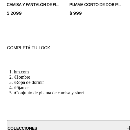
CAMISA Y PANTALÓN DE PIJAMA EN FRANELA
PIJAMA CORTO DE DOS PIEZAS EN ALGODÓN
PRICE:
$ 2099
PRICE:
$ 999
COMPLETÁ TU LOOK
hm.com
/
Hombre
/
Ropa de dormir
/
Pijamas
/
Conjunto de pijama de camisa y short
COLECCIONES