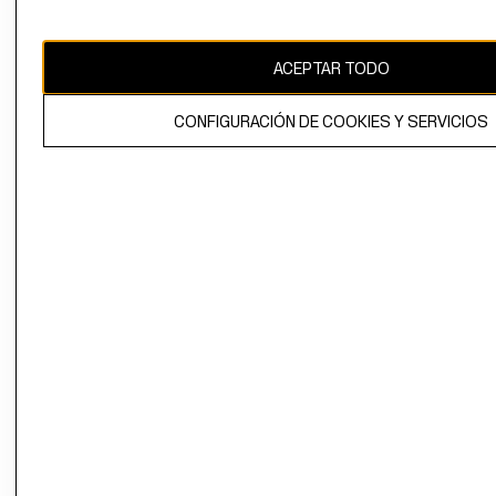
Uruguay ($U)
CAMBIAR REGIÓN
ACEPTAR TODO
CONFIGURACIÓN DE COOKIES Y SERVICIOS
El contenido de esta página web está protegido por copyright y es
propiedad de H&M Hennes & Mauritz AB.