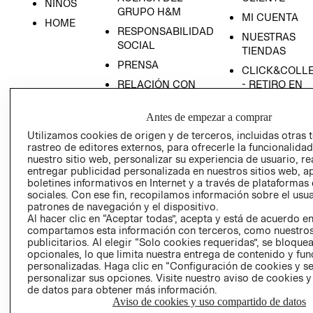
NIÑOS
GRUPO H&M
MI CUENTA
HOME
RESPONSABILIDAD
NUESTRAS
SOCIAL
TIENDAS
PRENSA
CLICK&COLL
RELACIÓN CON
- RETIRO EN
INVERSIONISTAS
TIENDA
Antes de empezar a comprar
POLÍTICA
TÉRMINOS Y
EMPRESARIAL
CONDICIONE
Utilizamos cookies de origen y de terceros, incluidas otras 
rastreo de editores externos, para ofrecerle la funcionalid
AVISO DE
nuestro sitio web, personalizar su experiencia de usuario, rea
PRIVACIDAD
entregar publicidad personalizada en nuestros sitios web, a
boletines informativos en Internet y a través de plataformas
GIFT CARD
sociales. Con ese fin, recopilamos información sobre el usua
AVISO DE
patrones de navegación y el dispositivo.
Al hacer clic en “Aceptar todas”, acepta y está de acuerdo e
COOKIES
compartamos esta información con terceros, como nuestros
publicitarios. Al elegir “Solo cookies requeridas”, se bloque
opcionales, lo que limita nuestra entrega de contenido y fu
personalizadas. Haga clic en “Configuración de cookies y se
personalizar sus opciones. Visite nuestro aviso de cookies 
de datos para obtener más información.
Aviso de cookies y uso compartido de datos