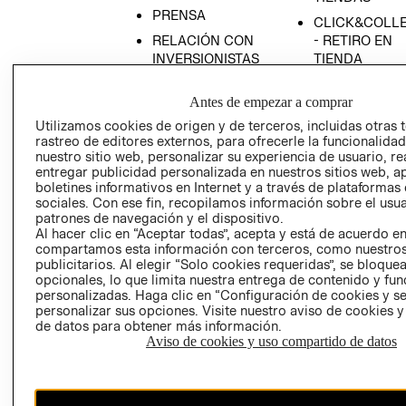
PRENSA
CLICK&COLL
RELACIÓN CON
- RETIRO EN
INVERSIONISTAS
TIENDA
POLÍTICA
TÉRMINOS Y
Antes de empezar a comprar
EMPRESARIAL
CONDICIONE
Utilizamos cookies de origen y de terceros, incluidas otras 
AVISO DE
rastreo de editores externos, para ofrecerle la funcionalid
PRIVACIDAD
nuestro sitio web, personalizar su experiencia de usuario, rea
GIFT CARD
entregar publicidad personalizada en nuestros sitios web, a
boletines informativos en Internet y a través de plataformas
AVISO DE
sociales. Con ese fin, recopilamos información sobre el usua
COOKIES
patrones de navegación y el dispositivo.
Al hacer clic en “Aceptar todas”, acepta y está de acuerdo e
compartamos esta información con terceros, como nuestros
publicitarios. Al elegir “Solo cookies requeridas”, se bloque
opcionales, lo que limita nuestra entrega de contenido y fu
personalizadas. Haga clic en “Configuración de cookies y se
personalizar sus opciones. Visite nuestro aviso de cookies 
de datos para obtener más información.
Uruguay ($U)
Aviso de cookies y uso compartido de datos
CAMBIAR REGIÓN