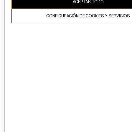
ACEPTAR TODO
CONFIGURACIÓN DE COOKIES Y SERVICIOS
El contenido de esta página web está protegido por copyright y es
propiedad de H&M Hennes & Mauritz AB.